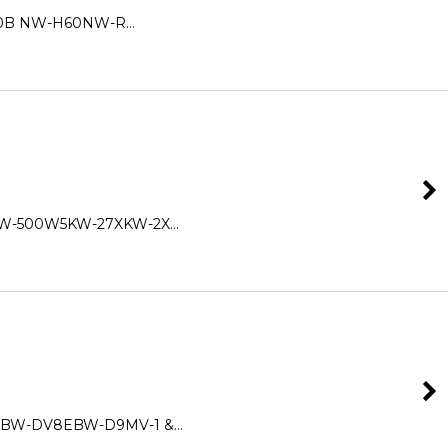
B NW-H60NW-R…
-500W5KW-27XKW-2X…
W-DV8EBW-D9MV-1 &…