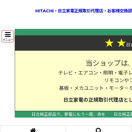
HITACHI・日立家電正規取引代理店・お客様交
★
★
メニュー
日
当ショップは
テレビ・エアコン・照明・電子レ
リモコンや
基板・メカユニット・モ－タ－
日立家電の
正規取引代理店
と
日立純正部品で、家電にもう一度、命を
日立純正