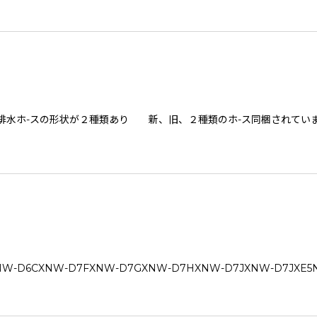
、排水ホ-スの形状が２種類あり 新、旧、２種類のホ-ス同梱されてい
6CXNW-D7FXNW-D7GXNW-D7HXNW-D7JXNW-D7JXE5N