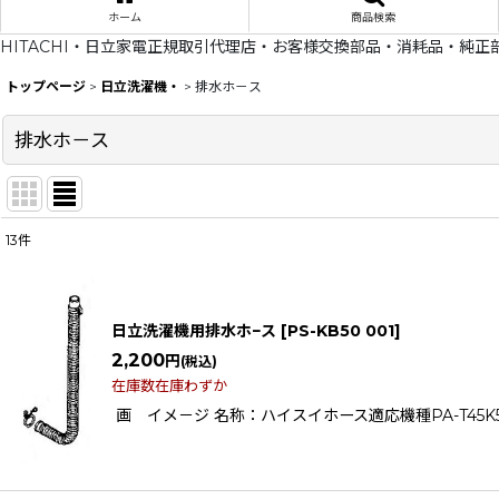
ホーム
商品検索
HITACHI・日立家電正規取引代理店・お客様交換部品・消耗品・純正
トップページ
>
日立洗濯機・
>
排水ホ－ス
排水ホ－ス
13
件
表示数
:
在庫あり
日立洗濯機用排水ホ−ス
[
PS-KB50 001
]
2,200
円
並び順
:
(税込)
在庫数在庫わずか
画 イメ－ジ 名称：ハイスイホース適応機種PA-T45K5PS-120