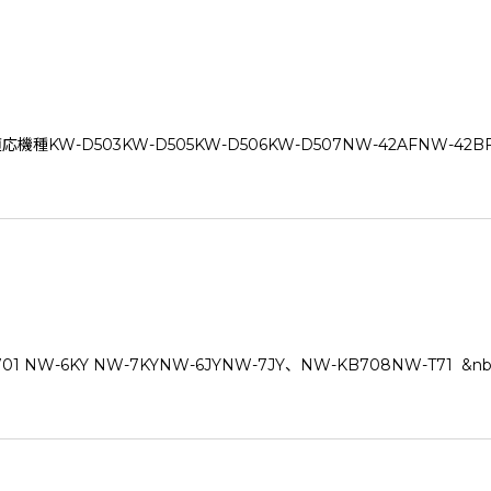
KW-D503KW-D505KW-D506KW-D507NW-42AFNW-42BFN
-6KY NW-7KYNW-6JYNW-7JY、NW-KB708NW-T71 &nb