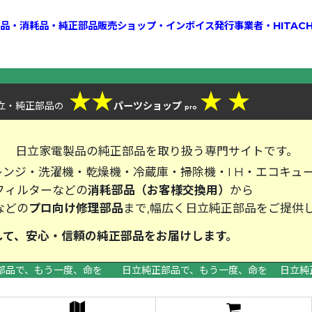
換部品・消耗品・純正部品販売ショップ・インボイス発行事業者・HITAC
★
★
★
★
立・純正部品
パーツショップ
の
pro
、
日立家電製品の純正部品を取り扱う専門サイトです。
ンジ・洗濯機・乾燥機・冷蔵庫・掃除機・I H・エコキュ
フィルターなどの
消耗部品（お客様交換用）
から
などの
プロ向け修理部品
まで,幅広く日立純正部品をご提供
して、安心・信頼の純正部品をお届
部品で、もう一度、命を 日立純正部品で、もう一度、命を 日立純
>