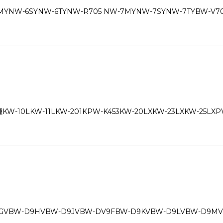
SYNW-6TYNW-R705 NW-7MYNW-7SYNW-7TYBW-V70
LKW-11LKW-201KPW-K453KW-20LXKW-23LXKW-25LXPW
-D9HVBW-D9JVBW-DV9FBW-D9KVBW-D9LVBW-D9MVB