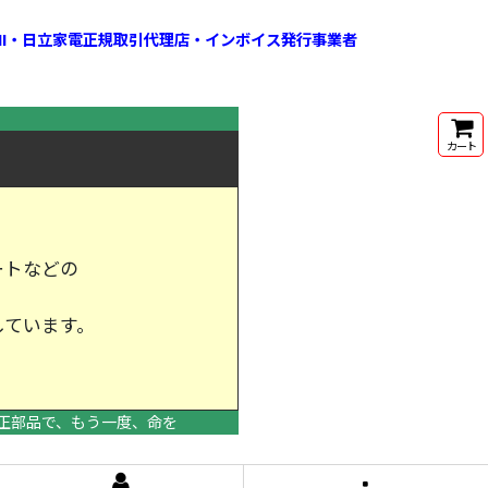
HI・日立家電正規取引代理店・インボイス発行事業者
カート
ートなどの
しています。
けします。
正部品で、もう一度、命を