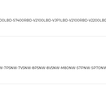
-S7400RBD-V2100LBD-VJP1LBD-V2100RBD-V2200LBD-
P5NW-7V5NW-8P5NW-8V5NW-M80NW-S7PNW-SP70NW-