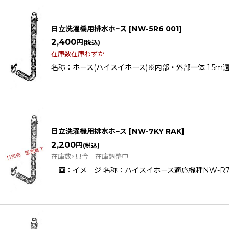
日立洗濯機用排水ホ−ス
[
NW-5R6 001
]
2,400
円
(税込)
在庫数在庫わずか
名称：ホース(ハイスイホース)※内部・外部一体 1.5m適応機種
日立洗濯機用排水ホ−ス
[
NW-7KY RAK
]
2,200
円
(税込)
在庫数×只今 在庫調整中
画：イメ－ジ 名称：ハイスイホース適応機種NW-R701 NW