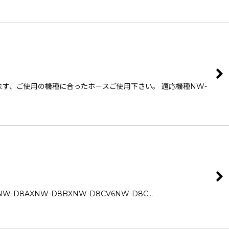
ます、ご使用の機種に合ったホ－スご使用下さい。 適応機種NW-
W-D8AXNW-D8BXNW-D8CV6NW-D8C…