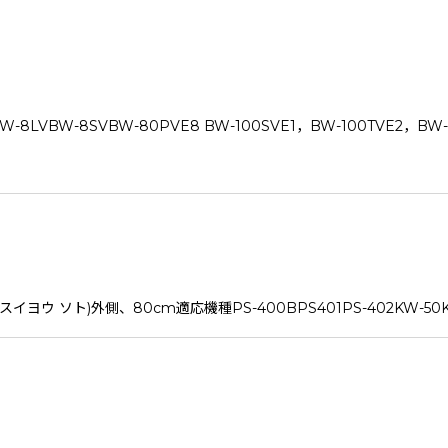
VBW-8SVBW-80PVE8 BW-100SVE1，BW-100TVE2，BW-
ト)外側、80cm適応機種PS-400BPS401PS-402KW-50K1PS-