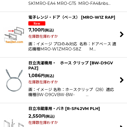
SK1MRO-EA4 MRO-GT5 MRO-FA4&nbs…
電子レンジ・ドア（ベ－ス）
[
MRO-W1Z RAP
]
7,100
円
(税込)
在庫数在庫わずか
画：イメ－ジ プロのみ対応 名称：ドアベ－ス 適
応機種MRO-W1ZMRO-S8Z M…
日立洗濯機用・ ホース クリップ
[
BW-D9GV
PAZ
]
1,086
円
(税込)
在庫数在庫わずか
画：イメ－ジ 名称：ホ－スクリップ（28）適応
機種BW-D9GVBW-BW- …
日立冷蔵庫用・バネ
[
R-SF42VM PLH
]
2,550
円
(税込)
在庫数在庫わずか