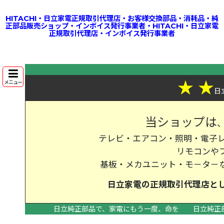
HITACHI・日立家電正規取引代理店・お客様交換部品・消耗品・純
正部品販売ショップ・インボイス発行事業者・HITACHI・日立家電
正規取引代理店・インボイス発行事業者
★
★
メニュー
日
当ショップは
テレビ・エアコン・照明・電子レ
リモコンや
基板・メカユニット・モ－タ－
日立家電の
正規取引代理店
と
日立純正部品で、家電にもう一度、命を
日立純正
>