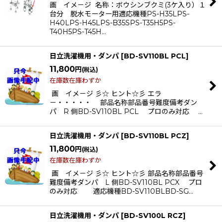
画 イメ－ジ 名称：ボウシンブクミ(3ケ入り）１
台分 脱水モーター用適応機種PS-H35LPS-
H40LPS-H45LPS-B35SPS-T35H5PS-
T40H5PS-T45H…
日立洗濯機用・ダンパ
[
BD-SV110BL PCL
]
11,800
円
(税込)
在庫数在庫わずか
画 イメ－ジ 彡☆ ヒント☆彡 エラ
－・・・・・ 部品名称部品番号難度備考ダン
パ R 側BD-SV110BL PCL プロのみ対応 …
日立洗濯機用・ダンパ
[
BD-SV110BL PCZ
]
11,800
円
(税込)
在庫数在庫わずか
画 イメ－ジ 彡☆ ヒント☆彡 部品名称部品番号
難度備考ダンパ L 側BD-SV110BL PCX プロ
のみ対応 適応機種BD-SV110BLBD-SG…
日立洗濯機用・ダンパ
[
BD-SV100L RCZ
]