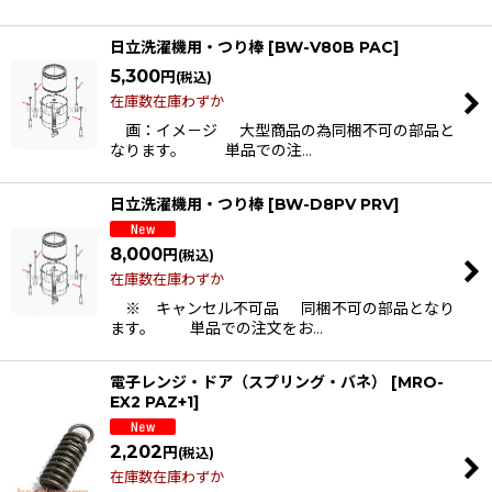
日立洗濯機用・つり棒
[
BW-V80B PAC
]
5,300
円
(税込)
在庫数在庫わずか
画：イメ－ジ 大型商品の為同梱不可の部品と
なります。 単品での注…
日立洗濯機用・つり棒
[
BW-D8PV PRV
]
8,000
円
(税込)
在庫数在庫わずか
※ キャンセル不可品 同梱不可の部品となり
ます。 単品での注文をお…
電子レンジ・ドア（スプリング・バネ）
[
MRO-
EX2 PAZ+1
]
2,202
円
(税込)
在庫数在庫わずか