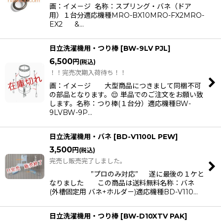
画：イメ－ジ 名称：スプリング・バネ（ドア
用）１台分適応機種MRO-BX10MRO-FX2MRO-
EX2 &…
日立洗濯機用・つり棒
[
BW-9LV PJL
]
6,500
円
(税込)
！！完売次期入荷待ち！！
画：イメ－ジ 大型商品につきまして同梱不可
の部品となります。😌 単品でのご注文をお願い致
します。名称：つり棒(１台分）適応機種BW-
9LVBW-9P…
日立洗濯機用・バネ
[
BD-V1100L PEW
]
3,500
円
(税込)
完売し販売完了しました。
”プロのみ対応” 遂に最後の１ケと
なりました この商品は送料無料名称：バネ
(外槽固定用 バネ+ホルダ－)適応機種BD-V110…
日立洗濯機用・つり棒
[
BW-D10XTV PAK
]