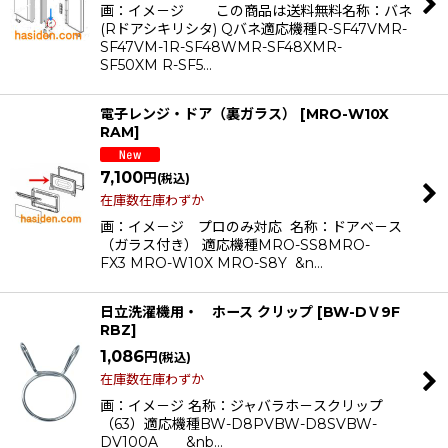
画：イメ－ジ この商品は送料無料名称：バネ
(Rドアシキリシタ) Qバネ適応機種R-SF47VMR-
SF47VM-1R-SF48WMR-SF48XMR-
SF50XM R-SF5…
電子レンジ・ドア（裏ガラス）
[
MRO-W10X
RAM
]
7,100
円
(税込)
在庫数在庫わずか
画：イメ－ジ プロのみ対応 名称：ドアベ－ス
（ガラス付き） 適応機種MRO-SS8MRO-
FX3 MRO-W10X MRO-S8Y &n…
日立洗濯機用・ ホース クリップ
[
BW-DＶ9F
RBZ
]
1,086
円
(税込)
在庫数在庫わずか
画：イメ－ジ 名称：ジャバラホ－スクリップ
（63）適応機種BW-D8PVBW-D8SVBW-
DV100A &nb…