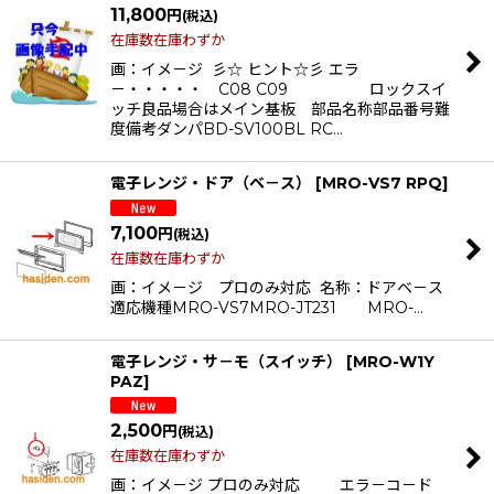
11,800
円
(税込)
在庫数在庫わずか
画：イメ－ジ 彡☆ ヒント☆彡 エラ
－・・・・・ C08 C09 ロックスイ
ッチ良品場合はメイン基板 部品名称部品番号難
度備考ダンパBD-SV100BL RC…
電子レンジ・ドア（ベ－ス）
[
MRO-VS7 RPQ
]
7,100
円
(税込)
在庫数在庫わずか
画：イメ－ジ プロのみ対応 名称：ドアベ－ス
適応機種MRO-VS7MRO-JT231 MRO-…
電子レンジ・サ－モ（スイッチ）
[
MRO-W1Y
PAZ
]
2,500
円
(税込)
在庫数在庫わずか
画：イメ－ジ プロのみ対応 エラ－コ－ド