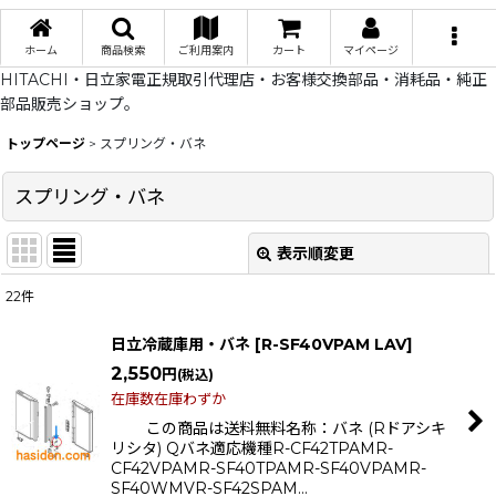
ホーム
商品検索
ご利用案内
カート
マイページ
HITACHI・日立家電正規取引代理店・お客様交換部品・消耗品・純正
部品販売ショップ。
トップページ
>
スプリング・バネ
スプリング・バネ
表示順変更
閉じる
22
件
表示数
:
日立冷蔵庫用・バネ
[
R-SF40VPAM LAV
]
在庫あり
2,550
円
(税込)
在庫数在庫わずか
並び順
:
この商品は送料無料名称：バネ (Rドアシキ
リシタ) Qバネ適応機種R-CF42TPAMR-
CF42VPAMR-SF40TPAMR-SF40VPAMR-
絞り込む
SF40WMVR-SF42SPAM…