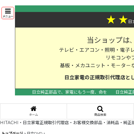
★
★
メニュー
日
当ショップは
テレビ・エアコン・照明・電子レ
リモコンや
基板・メカユニット・モ－タ－
日立家電の
正規取引代理店
と
日立純正部品で、家電にもう一度、命を
日立純正
ホーム
商品検索
HITACHI・日立家電正規取引代理店・お客様交換部品・消耗品・純正
トップページ
>
日立DVD・