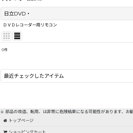
日立DVD・
ＤＶＤレコーダー用リモコン
0
件
サブカテゴリ
:
表示数
:
最近チェックしたアイテム
在庫あり
並び順
:
☺️ 部品の改造、転用、は非常に危険結果になる可能性があります、お
トップページ
ショッピングカート