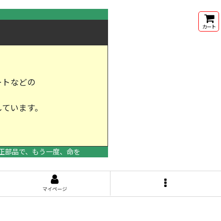
カート
ートなどの
しています。
けします。
正部品で、もう一度、命を
マイページ