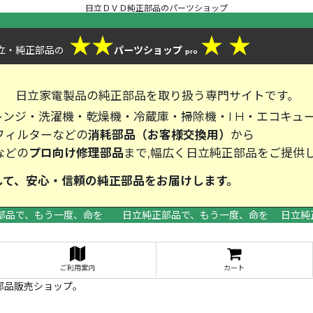
日立ＤＶＤ純正部品のパーツショップ
★
★
★
★
立・純正部品
パーツショップ
の
pro
、
日立家電製品の純正部品を取り扱う専門サイトです。
ンジ・洗濯機・乾燥機・冷蔵庫・掃除機・I H・エコキュ
フィルターなどの
消耗部品（お客様交換用）
から
などの
プロ向け修理部品
まで,幅広く日立純正部品をご提供
して、安心・信頼の純正部品をお届
部品で、もう一度、命を 日立純正部品で、もう一度、命を 日立純
>
ご利用案内
カート
部品販売ショップ。