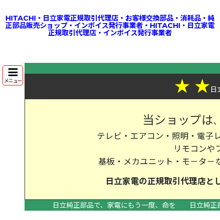
HITACHI・日立家電正規取引代理店・お客様交換部品・消耗品・純
正部品販売ショップ・インボイス発行事業者・HITACHI・日立家電
正規取引代理店・インボイス発行事業者
★
★
メニュー
日
当ショップは
テレビ・エアコン・照明・電子レ
リモコンや
基板・メカユニット・モ－タ－
日立家電の
正規取引代理店
と
日立純正部品で、家電にもう一度、命を
日立純正
>