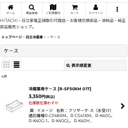
ホーム
商品検索
ご利用案内
カート
マイページ
HITACHI・日立家電正規取引代理店・お客様交換部品・消耗品・純正
部品販売ショップ。
トップページ
>
日立冷蔵庫・
>
ケ－ス
ケ－ス
表示順変更
閉じる
4
件
表示数
:
冷蔵庫用ケ－ス
[
R-SF50XM 017
]
在庫あり
3,350
円
(税込)
在庫数在庫わずか
並び順
:
画 : イメ－ジ 名称：フリザ－ケ-ス（氷受け）
適応機種R-CF48XM、R-CS41XM、R-K40G、
R-K40G-1、R-K40GL、R-K40H…
絞り込む