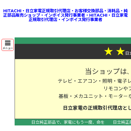
HITACHI・日立家電正規取引代理店・お客様交換部品・消耗品・純
正部品販売ショップ・インボイス発行事業者・HITACHI・日立家電
正規取引代理店・インボイス発行事業者
★
★
メニュー
日
当ショップは
テレビ・エアコン・照明・電子レ
リモコンや
基板・メカユニット・モ－タ－
日立家電の
正規取引代理店
と
日立純正部品で、家電にもう一度、命を
日立純正
>