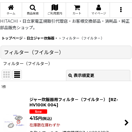
ホーム
商品検索
ご利用案内
カート
マイページ
HITACHI・日立家電正規取引代理店・お客様交換部品・消耗品・純正
部品販売ショップ。
トップページ
>
日立ジャー炊飯器・
>
フィルター（フイルタ－）
フィルター（フイルタ－）
フィルター（フイルタ－）
表示順変更
閉じる
1
件
表示数
:
ジャー炊飯器用フィルタ－（フイルタ－）
[
RZ-
HV100K 004
]
在庫あり
415
円
(税込)
並び順
:
在庫数在庫わずか