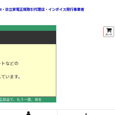
HI・日立家電正規取引代理店・インボイス発行事業者
カート
ートなどの
しています。
けします。
正部品で、もう一度、命を