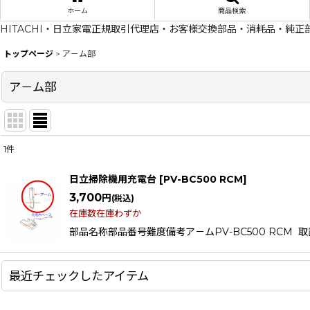
ホーム
商品検索
HITACHI・日立家電正規取引代理店・お客様交換部品・消耗品・純正
トップページ
>
ア－ム部
ア－ム部
1
件
表示数
:
日立掃除機用充電台
[
PV-BC500 RCM
]
在庫あり
3,700
円
(税込)
在庫数在庫わずか
並び順
:
部品名称部品番号難度備考ア－ムPV-BC500 RCM 取説
最近チェックしたアイテム