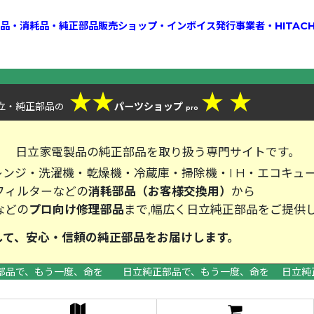
換部品・消耗品・純正部品販売ショップ・インボイス発行事業者・HITAC
★
★
★
★
立・純正部品
パーツショップ
の
pro
、
日立家電製品の純正部品を取り扱う専門サイトです。
ンジ・洗濯機・乾燥機・冷蔵庫・掃除機・I H・エコキュ
フィルターなどの
消耗部品（お客様交換用）
から
などの
プロ向け修理部品
まで,幅広く日立純正部品をご提供
して、安心・信頼の純正部品をお届
部品で、もう一度、命を 日立純正部品で、もう一度、命を 日立純
>