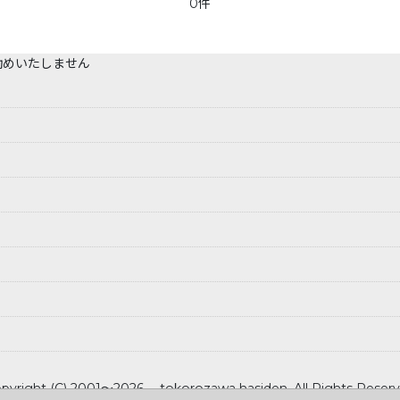
0件
勧めいたしません
pyright (C) 2001～2026 tokorozawa hasiden .All Rights Reser