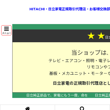
HITACHI・日立家電正規取引代理店・お客様交
★
★
メニュー
日
当ショップは
テレビ・エアコン・照明・電子レ
リモコンや
基板・メカユニット・モ－タ－
日立家電の
正規取引代理店
と
日立純正部品で、家電にもう一度、命を
日立純正