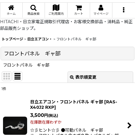
ホーム
商品検索
ご利用案内
カート
マイページ
HITACHI・日立家電正規取引代理店・お客様交換部品・消耗品・純正
部品販売ショップ。
トップページ
>
日立エアコン・
>
フロントパネル ギャ部
フロントパネル ギャ部
フロントパネル ギャ部
表示順変更
閉じる
1
件
表示数
:
日立エアコン・フロントパネル ギャ部
[
RAS-
X40J2 RXP
]
在庫あり
3,500
円
(税込)
並び順
:
在庫数在庫わずか
☆彡ヒント☆彡 ●可動パネル ギャ部