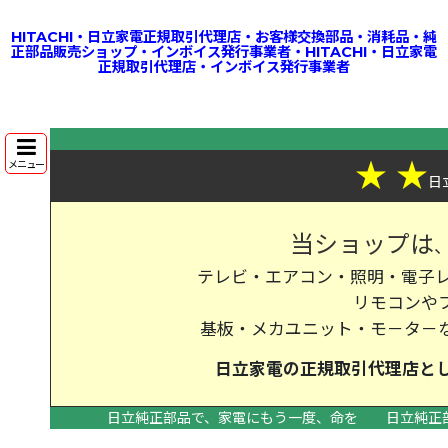
HITACHI・日立家電正規取引代理店・お客様交換部品・消耗品・純
正部品販売ショップ・インボイス発行事業者・HITACHI・日立家電
正規取引代理店・インボイス発行事業者
★
★
メニュー
日
当ショップは
テレビ・エアコン・照明・電子レ
リモコンや
基板・メカユニット・モ－タ－
日立家電の
正規取引代理店
と
日立純正部品で、家電にもう一度、命を
日立純正
>