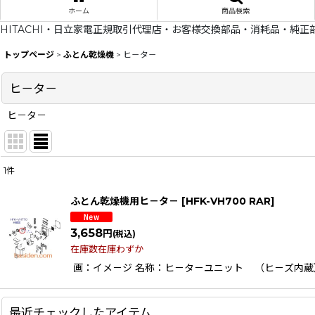
ホーム
商品検索
HITACHI・日立家電正規取引代理店・お客様交換部品・消耗品・純正
トップページ
>
ふとん乾燥機
>
ヒ－タ－
ヒ－タ－
ヒ－タ－
1
件
表示数
:
ふとん乾燥機用ヒ－タ－
[
HFK-VH700 RAR
]
在庫あり
3,658
円
(税込)
並び順
:
在庫数在庫わずか
画：イメ－ジ 名称：ヒ－タ－ユニット （ヒ－ズ内蔵）適応機種
最近チェックしたアイテム