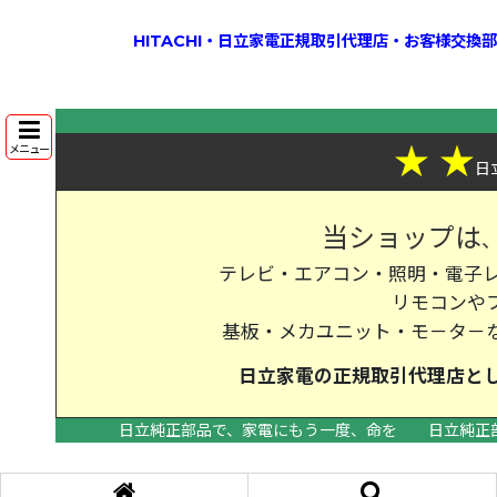
HITACHI・日立家電正規取引代理店・お客様交
★
★
メニュー
日
当ショップは
テレビ・エアコン・照明・電子レ
リモコンや
基板・メカユニット・モ－タ－
日立家電の
正規取引代理店
と
日立純正部品で、家電にもう一度、命を
日立純正