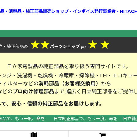
換部品・消耗品・純正部品販売ショップ・インボイス発行事業者・HITAC
★
★
★
★
立・純正部品
パーツショップ
の
pro
、
日立家電製品の純正部品を取り扱う専門サイトです。
ンジ・洗濯機・乾燥機・冷蔵庫・掃除機・I H・エコキュ
フィルターなどの
消耗部品（お客様交換用）
から
などの
プロ向け修理部品
まで,幅広く日立純正部品をご提供
して、安心・信頼の純正部品をお届
部品で、もう一度、命を 日立純正部品で、もう一度、命を 日立純
>