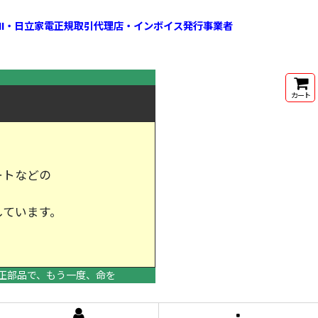
HI・日立家電正規取引代理店・インボイス発行事業者
カート
ートなどの
しています。
けします。
正部品で、もう一度、命を