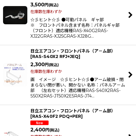
3,500
円
(税込)
在庫数在庫わずか
☆彡ヒント☆彡 ●可動パネル ギャ部
※ フロントパネル含まず名称：パネルギャ部
（フロント）適応機種RAS-X40G2RAS-
XJ22GRAS-XJ25GRAS-XJ28G…
日立エアコン・フロントパネル（ア－ム部）
[
RAS-S40X2 RFJ+JEQ
]
2,300
円
(税込)
在庫数在庫わずか
画 イメ－ジ ☆彡ヒント☆彡●アーム破損・閉
まらない閉が悪い、開かない 名称：パネルア－ム
部 （左右セット）適応機種RAS-S40X2RAS-
S50X2RAS-JT50X2E5RAS-JT4…
日立エアコン・フロントパネル（ア－ム部）
[
RAS-X40F2 PDQ+PER
]
2,400
円
(税込)