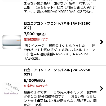
まらない閉が悪い、開かない 名称：パネルア－
ム部 （左右セット）ビスは附属しません再利用
下さい。適応機種RAS-X56E2RAS-X63E2&n…
日立エアコン・フロントパネル
[
RAS-S28C
012
]
7,500
円
(税込)
在庫数在庫わずか
画：イメ－ジ 最後の１ケとなりました 処
分価格ですお買い得ダヨ 名称：パネル（フロン
ト）色＝N適応機種RAS-S22C、RAS-S25C、
RAS-S28…
日立エアコン・フロントパネル
[
RAS-V25X
027
]
5,100
円
(税込)
在庫数在庫わずか
最後の１ケです この先入手不可デス 世界中
ダダ１コ 処分価格特価です お買い得 ☆彡ヒ
ント☆彡●可動パネルが閉まらない閉が悪い、開
かない 名称…