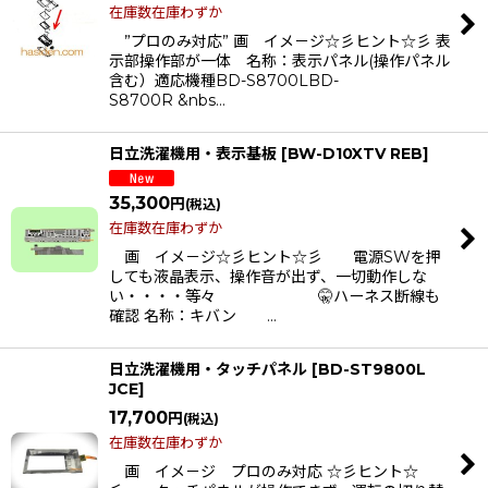
在庫数在庫わずか
”プロのみ対応” 画 イメ－ジ☆彡ヒント☆彡 表
示部操作部が一体 名称：表示パネル(操作パネル
含む）適応機種BD-S8700LBD-
S8700R &nbs…
日立洗濯機用・表示基板
[
BW-D10XTV REB
]
35,300
円
(税込)
在庫数在庫わずか
画 イメ－ジ☆彡ヒント☆彡 電源SWを押
しても液晶表示、操作音が出ず、一切動作しな
い・・・・等々 🤫ハーネス断線も
確認 名称：キバン …
日立洗濯機用・タッチパネル
[
BD-ST9800L
JCE
]
17,700
円
(税込)
在庫数在庫わずか
画 イメ－ジ プロのみ対応 ☆彡ヒント☆