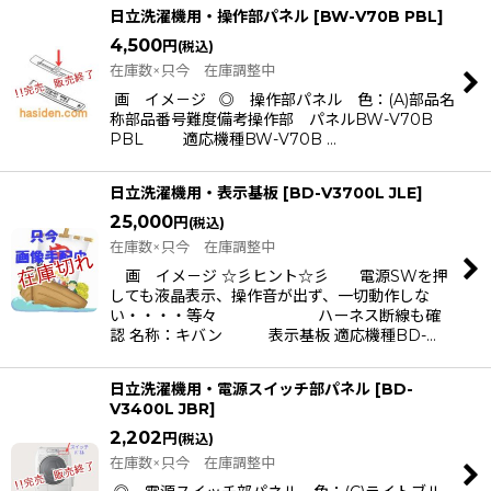
日立洗濯機用・操作部パネル
[
BW-V70B PBL
]
4,500
円
(税込)
在庫数×只今 在庫調整中
画 イメ－ジ ◎ 操作部パネル 色：(A)部品名
称部品番号難度備考操作部 パネルBW-V70B
PBL 適応機種BW-V70B …
日立洗濯機用・表示基板
[
BD-V3700L JLE
]
25,000
円
(税込)
在庫数×只今 在庫調整中
画 イメ－ジ ☆彡ヒント☆彡 電源SWを押
しても液晶表示、操作音が出ず、一切動作しな
い・・・・等々 ハーネス断線も確
認 名称：キバン 表示基板 適応機種BD-…
日立洗濯機用・電源スイッチ部パネル
[
BD-
V3400L JBR
]
2,202
円
(税込)
在庫数×只今 在庫調整中