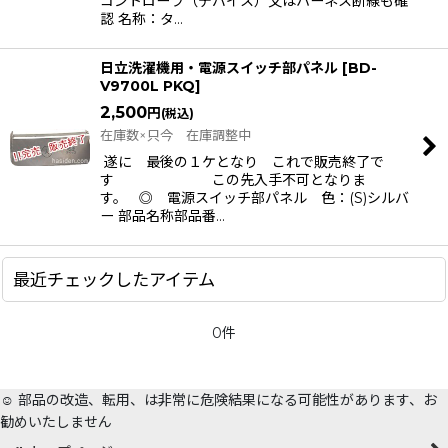
コントローラ（デバイス）又はハーネス断線も確
認 名称：タ…
日立洗濯機用・電源スイッチ部パネル
[
BD-
V9700L PKQ
]
2,500
円
(税込)
在庫数×只今 在庫調整中
遂に 最後の１ケとなり これで販売終了で
す この先入手不可となりま
す。 ◎ 電源スイッチ部パネル 色：(S)シルバ
ー 部品名称部品番…
最近チェックしたアイテム
0件
☺️ 部品の改造、転用、は非常に危険結果になる可能性があります、お
勧めいたしません