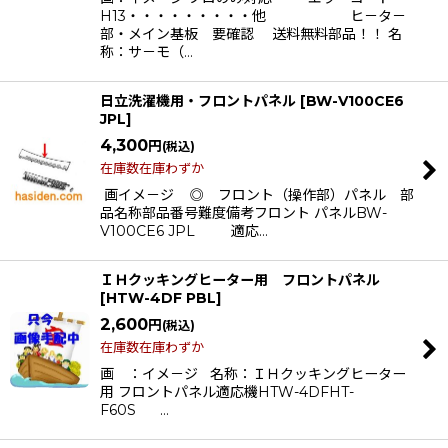
H13・・・・・・・・・他 ヒ－タ－
部・メイン基板 要確認 送料無料部品！！ 名
称：サ－モ（…
日立洗濯機用・フロントパネル
[
BW-V100CE6
JPL
]
4,300
円
(税込)
在庫数在庫わずか
画イメ－ジ ◎ フロント（操作部）パネル 部
品名称部品番号難度備考フロント パネルBW-
V100CE6 JPL 適応…
ＩＨクッキングヒーター用 フロントパネル
[
HTW-4DF PBL
]
2,600
円
(税込)
在庫数在庫わずか
画 ：イメ－ジ 名称：ＩＨクッキングヒーター
用 フロントパネル適応機HTW-4DFHT-
F60S …