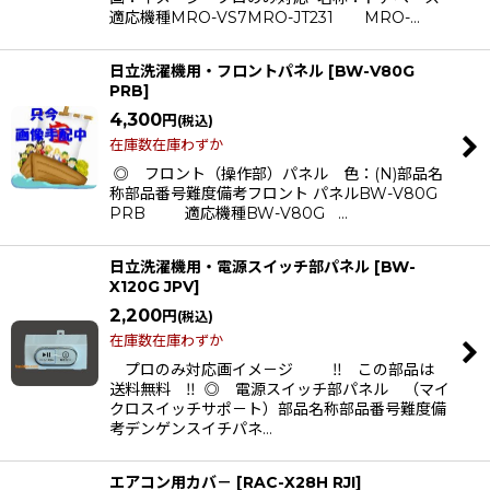
適応機種MRO-VS7MRO-JT231 MRO-…
日立洗濯機用・フロントパネル
[
BW-V80G
PRB
]
4,300
円
(税込)
在庫数在庫わずか
◎ フロント（操作部）パネル 色：(N)部品名
称部品番号難度備考フロント パネルBW-V80G
PRB 適応機種BW-V80G …
日立洗濯機用・電源スイッチ部パネル
[
BW-
X120G JPV
]
2,200
円
(税込)
在庫数在庫わずか
プロのみ対応画イメ－ジ ‼ この部品は
送料無料 ‼ ◎ 電源スイッチ部パネル （マイ
クロスイッチサポ－ト）部品名称部品番号難度備
考デンゲンスイチパネ…
エアコン用カバ－
[
RAC-X28H RJI
]