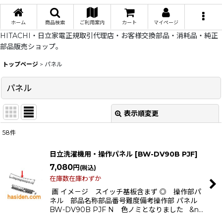
ホーム
商品検索
ご利用案内
カート
マイページ
HITACHI・日立家電正規取引代理店・お客様交換部品・消耗品・純正
部品販売ショップ。
トップページ
>
パネル
パネル
表示順変更
閉じる
58
件
表示数
:
日立洗濯機用・操作パネル
[
BW-DV90B PJF
]
在庫あり
7,080
円
(税込)
在庫数在庫わずか
並び順
:
画 イメ－ジ スイッチ基板含まず ◎ 操作部パ
ネル 部品名称部品番号難度備考操作部 パネル
BW-DV90B PJF N 色ノミとなりました &n…
絞り込む