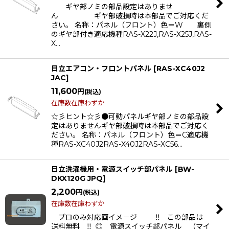
ギヤ部ノミの部品設定はありませ
ん ギヤ部破損時は本部品でご対応くだ
さい。 名称：パネル（フロント）色＝W 裏側
のギヤ部付き適応機種RAS-X22J,RAS-X25J,RAS-
X…
日立エアコン・フロントパネル
[
RAS-XC40J2
JAC
]
11,600
円
(税込)
在庫数在庫わずか
☆彡ヒント☆彡●可動パネルギヤ部ノミの部品設
定はありませんギヤ部破損時は本部品でご対応く
ださい。 名称：パネル（フロント）色＝C適応機
種RAS-XC40J2RAS-X40J2RAS-XC56…
日立洗濯機用・電源スイッチ部パネル
[
BW-
DKX120G JPQ
]
2,200
円
(税込)
在庫数在庫わずか
プロのみ対応画イメ－ジ ‼ この部品は
送料無料 ‼ ◎ 電源スイッチ部パネル （マイ