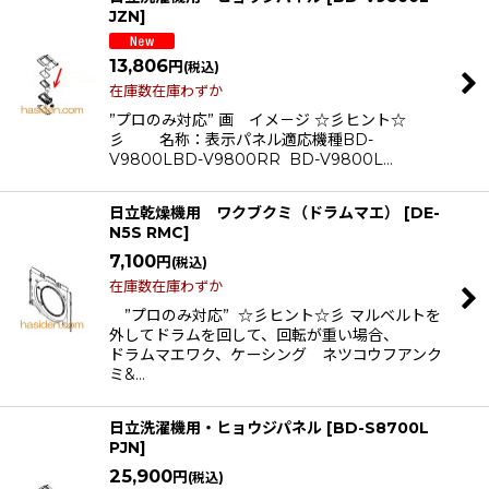
JZN
]
13,806
円
(税込)
在庫数在庫わずか
”プロのみ対応” 画 イメ－ジ ☆彡ヒント☆
彡 名称：表示パネル適応機種BD-
V9800LBD-V9800RR BD-V9800L…
日立乾燥機用 ワクブクミ（ドラムマエ）
[
DE-
N5S RMC
]
7,100
円
(税込)
在庫数在庫わずか
”プロのみ対応” ☆彡ヒント☆彡 マルベルトを
外してドラムを回して、回転が重い場合、
ドラムマエワク、ケーシング ネツコウフアンク
ミ&…
日立洗濯機用・ヒョウジパネル
[
BD-S8700L
PJN
]
25,900
円
(税込)