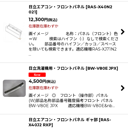
日立エアコン・フロントパネル
[
RAS-X40N2
021
]
12,300
円
(税込)
在庫数在庫わずか
画イメ－ジ 名称：パネル（フロント）色
＝W 検索はハイフン（-）なしで検索くださ
い。 部品番号のハイフン／カッコ／スペース
を除いても検索できます。適応機種RAS-XJ71N2
…
日立洗濯機用・フロントパネル
[
BW-V80E JPX
]
4,500
円
(税込)
在庫数在庫わずか
画イメ－ジ ◎ フロント（操作部）パネル
(W)部品名称部品番号難度備考フロント パネル
BW-V80E JPX 適応機種BW-V80E&nb…
日立エアコン・フロントパネル ギャ部
[
RAS-
X40J2 RXP
]