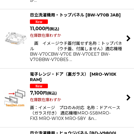
が…
日立洗濯機用・トップパネル
[
BW-V70B JAB
]
11,000
円
(税込)
在庫数在庫わずか
画 イメ－ジウチ蓋付属せず名称：トップパネ
ル （ウチ蓋、付属しません）適応機種
BW-V70CBW-V70E BW-V70EE7 BW-
V70BBW-V70BE5 …
電子レンジ・ドア（裏ガラス）
[
MRO-W10X
RAM
]
7,100
円
(税込)
在庫数在庫わずか
画：イメ－ジ プロのみ対応 名称：ドアベ－ス
（ガラス付き） 適応機種MRO-SS8MRO-
FX3 MRO-W10X MRO-S8Y &n…
日立洗濯機用・ヒョウジパネル
[
BD-V9800L