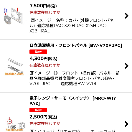
7,500
円
(税込)
在庫数在庫わずか
画イメ－ジ 名称：カバ- (外機フロントパネ
ル) 適応機種RAC-X22HRAC-X25HRAC-
X28HRA…
日立洗濯機用・フロントパネル
[
BW-V70F JPC
]
4,300
円
(税込)
在庫数在庫わずか
画イメ－ジ ◎ フロント（操作部）パネル 部
品名称部品番号難度備考フロント パネルBW-
V70F JPC 適応機種BW-V70F …
電子レンジ・サ－モ（スイッチ）
[
MRO-W1Y
PAZ
]
2,500
円
(税込)
在庫数在庫わずか
画：イメ－ジ プロのみ対応 エラ－コ－ド