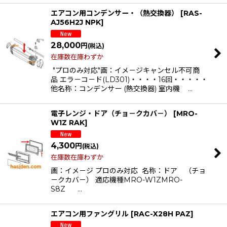
エアコン用コンデンサー・（熱交換器）
[
RAS-
AJ56H2J NPK
]
28,000
円
(税込)
在庫数在庫わずか
"プロのみ対応"画：イメ－ジキャンセル不可商
品 エラ－コ－ド(LD301)・・・・16回・・・・・
他名称：コンデンサー (熱交換器) 室内機 …
電子レンジ・ドア（チョ－クカバ－）
[
MRO-
W1Z RAK
]
4,300
円
(税込)
在庫数在庫わずか
画：イメ－ジ プロのみ対応 名称：ドア （チョ
－クカバ－） 適応機種MRO-W1ZMRO-
S8Z …
エアコン用ファングリル
[
RAC-X28H PAZ
]