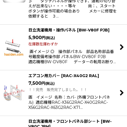
彡 タッチパネルが操作できず、運転の切り替
えが出来ない・・・・等々 尚：、スタート
ボタンが操作可能の場合あり メカ－に修理を
依頼すると ３…
日立洗濯機用・操作パネル
[
BW-V80F PJB
]
5,900
円
(税込)
在庫数在庫わずか
画イメ－ジ ◎ 操作部パネル 部品名称部品番
号難度備考操作部 パネルBW-DV80F PJB
適応機種BW-DV80F デ－タ－の転用お断り…
エアコン用カバ－
[
RAC-X40G2 RAL
]
7,500
円
(税込)
！！完売 販売完了しました。！！
画 イメ－ジ 名称：カバ- (外機フロントパネ
ル) 適応機種RAC-X36G2RAC-X40G2RAC-
X56G2RAC-X63G2RAC-X71…
日立洗濯機用・フロントパネル部シ－ト
[
BW-
V80C JPH
]