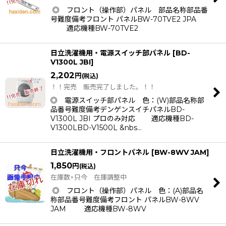
◎ フロント（操作部）パネル 部品名称部品番
号難度備考フロント パネルBW-70TVE2 JPA
適応機種BW-70TVE2
日立洗濯機用・電源スイッチ部パネル
[
BD-
V1300L JBI
]
2,202
円
(税込)
！！完売 販売完了しました。！！
◎ 電源スイッチ部パネル 色：(W)部品名称部
品番号難度備考デンゲンスイチパネルBD-
V1300L JBI プロのみ対応 適応機種BD-
V1300LBD-V1500L &nbs…
日立洗濯機用・フロントパネル
[
BW-8WV JAM
]
1,850
円
(税込)
在庫数×只今 在庫調整中
◎ フロント（操作部）パネル 色：(A)部品名
称部品番号難度備考フロント パネルBW-8WV
JAM 適応機種BW-8WV