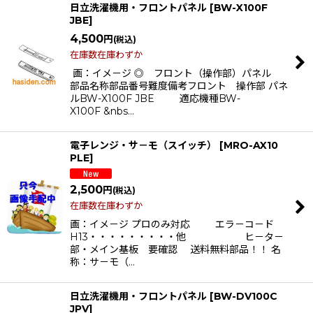
日立洗濯機用・フロントパネル
[
BW-X100F
JBE
]
4,500
円
(税込)
在庫数在庫わずか
画：イメ－ジ ◎ フロント（操作部）パネル
部品名称部品番号難度備考フロント 操作部 パネ
ルBW-X100F JBE 適応機種BW-
X100F &nbs…
電子レンジ・サ－モ（スイッチ）
[
MRO-AX10
PLE
]
2,500
円
(税込)
在庫数在庫わずか
画：イメ－ジ プロのみ対応 エラ－コ－ド
H13・・・・・・・・・他 ヒ－タ－
部・メイン基板 要確認 送料無料部品！！ 名
称：サ－モ（…
日立洗濯機用・フロントパネル
[
BW-DV100C
JPV
]