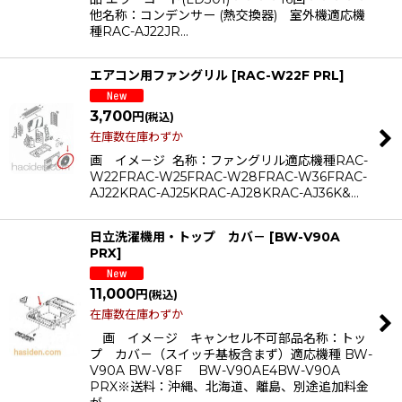
他名称：コンデンサー (熱交換器) 室外機適応機
種RAC-AJ22JR…
エアコン用ファングリル
[
RAC-W22F PRL
]
3,700
円
(税込)
在庫数在庫わずか
画 イメ－ジ 名称：ファングリル適応機種RAC-
W22FRAC-W25FRAC-W28FRAC-W36FRAC-
AJ22KRAC-AJ25KRAC-AJ28KRAC-AJ36K&…
日立洗濯機用・トップ カバ－
[
BW-V90A
PRX
]
11,000
円
(税込)
在庫数在庫わずか
画 イメ－ジ キャンセル不可部品名称：トッ
プ カバ－（スイッチ基板含まず）適応機種 BW-
V90A BW-V8F BW-V90AE4BW-V90A
PRX※送料：沖縄、北海道、離島、別途追加料金