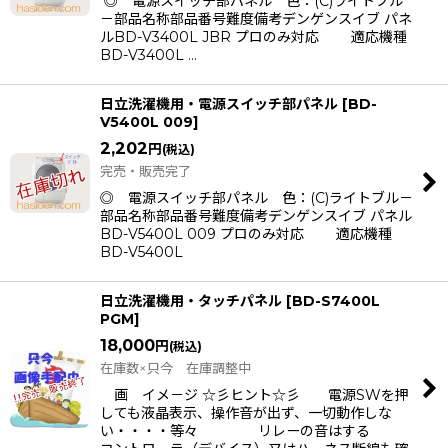
◎ 電源スイッチ部パネル 色：(C)ライトブル
－部品名称部品番号難度備考デンゲンスイブ パネ
ルBD-V3400L JBR プロのみ対応 適応機種
BD-V3400L …
日立洗濯機用・電源スイッチ部パネル
[
BD-
V5400L 009
]
2,202
円
(税込)
完売・販売完了
◎ 電源スイッチ部パネル 色：(C)ライトブル－
部品名称部品番号難度備考デンゲンスイブ パネル
BD-V5400L 009 プロのみ対応 適応機種
BD-V5400L
日立洗濯機用・タッチパネル
[
BD-S7400L
PGM
]
18,000
円
(税込)
在庫数×只今 在庫調整中
画 イメ－ジ ☆彡ヒント☆彡 電源SWを押
しても液晶表示、操作音が出ず、一切動作しな
い・・・・等々 リレーの音はする