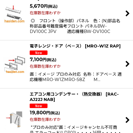
5,670
円
(税込)
在庫数在庫わずか
◎ フロント（操作部）パネル 色：(N)部品名
称部品番号難度備考フロント パネルBW-
DV100C JPV 適応機種BW-DV100C
電子レンジ・ドア（ベ－ス）
[
MRO-W1Z RAP
]
7,100
円
(税込)
在庫数在庫わずか
画：イメ－ジ プロのみ対応 名称：ドアベ－ス 適
応機種MRO-W1ZMRO-S8Z M…
エアコン用コンデンサー・（熱交換器）
[
RAC-
AJ22J NAB
]
19,800
円
(税込)
在庫数在庫わずか
"プロのみ対応"画：イメ－ジキャンセル不可商
品 エラ－コ－ド(LD301)・・・・16回・・・・・