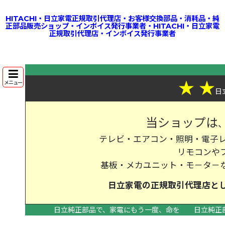
HITACHI・日立家電正規取引代理店・お客様交換部品・消耗品・純
正部品販売ショップ・インボイス発行事業者・HITACHI・日立家電
正規取引代理店・インボイス発行事業者
★
★
メニュー
日
当ショップは
テレビ・エアコン・照明・電子レ
リモコンや
基板・メカユニット・モ－タ－
日立家電の
正規取引代理店
と
日立純正部品で、家電にもう一度、命を
日立純正
>