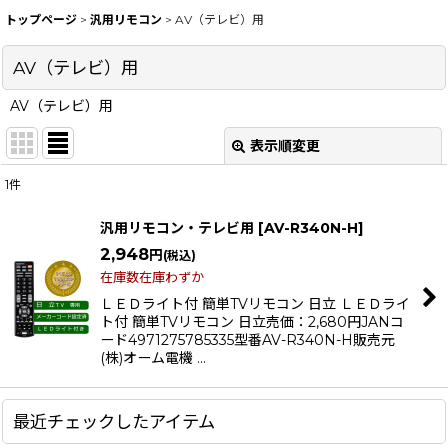
トップページ
>
汎用リモコン
>
AV（テレビ）用
AV（テレビ）用
AV（テレビ）用
表示順変更
閉じる
1
件
表示数
:
汎用リモコン・テレビ用
[
AV-R340N-H
]
在庫あり
2,948
円
(税込)
在庫数在庫わずか
並び順
:
ＬＥＤライト付 簡単TVリモコン 日立 ＬＥＤライ
ト付 簡単TVリモコン 日立売価：2,680円JANコ
ード4971275785335型番AV-R340N-H販売元
絞り込む
(株)オーム電機 …
最近チェックしたアイテム