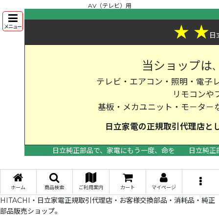
AV（テレビ）用
★
★
メニュー
日
当ショップは
テレビ・エアコン・照明・電子レ
リモコンや
基板・メカユニット・モ－タ－
日立家電の
正規取引代理店
と
日立純正部品で、家電にもう一度、命を
日立純正
>
ホーム
商品検索
ご利用案内
カート
マイページ
HITACHI・日立家電正規取引代理店・お客様交換部品・消耗品・純正
部品販売ショップ。