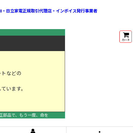
HI・日立家電正規取引代理店・インボイス発行事業者
カート
ートなどの
しています。
けします。
正部品で、もう一度、命を