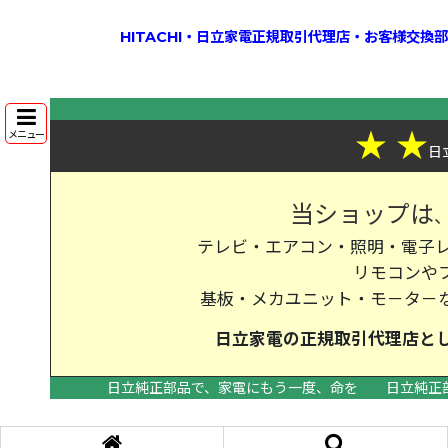
HITACHI・日立家電正規取引代理店・お客様交
★
★
メニュー
日
当ショップは
テレビ・エアコン・照明・電子レ
リモコンや
基板・メカユニット・モ－タ－
日立家電の
正規取引代理店
と
日立純正部品で、家電にもう一度、命を
日立純正