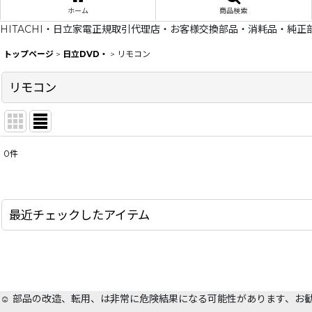
ホーム
商品検索
HITACHI・日立家電正規取引代理店・お客様交換部品・消耗品・純正
トップページ
>
日立DVD・
>
リモコン
リモコン
0
件
表示数
:
在庫あり
最近チェックしたアイテム
並び順
:
☺️ 部品の改造、転用、は非常に危険結果になる可能性があります、お