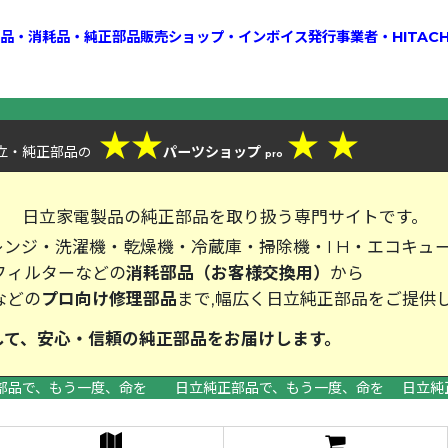
換部品・消耗品・純正部品販売ショップ・インボイス発行事業者・HITAC
★
★
★
★
立・純正部品
パーツショップ
の
pro
、
日立家電製品の純正部品を取り扱う専門サイトです。
ンジ・洗濯機・乾燥機・冷蔵庫・掃除機・I H・エコキュ
フィルターなどの
消耗部品（お客様交換用）
から
などの
プロ向け修理部品
まで,幅広く日立純正部品をご提供
して、安心・信頼の純正部品をお届
部品で、もう一度、命を 日立純正部品で、もう一度、命を 日立純
>