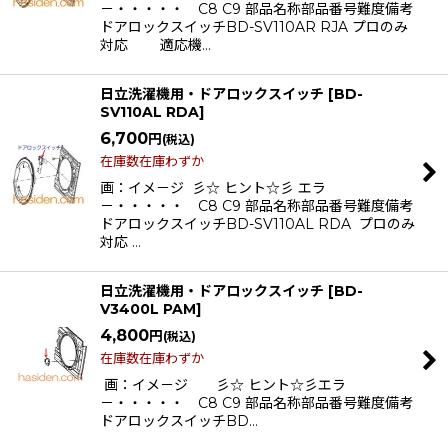
－・・・・・ C8 C9 部品名称部品番号難度備考
ドアロックスイッチBD-SV110AR RJA プロのみ
対応 適応機…
日立洗濯機用・ドアロックスイッチ
[
BD-
SV110AL RDA
]
6,700
円
(税込)
在庫数在庫わずか
画：イメ－ジ 彡☆ ヒント☆彡 エラ
－・・・・・ C8 C9 部品名称部品番号難度備考
ドアロックスイッチBD-SV110AL RDA プロのみ
対応 …
日立洗濯機用・ドアロックスイッチ
[
BD-
V3400L PAM
]
4,800
円
(税込)
在庫数在庫わずか
画：イメ－ジ 彡☆ ヒント☆彡エラ
－・・・・・ C8 C9 部品名称部品番号難度備考
ドアロックスイッチBD…