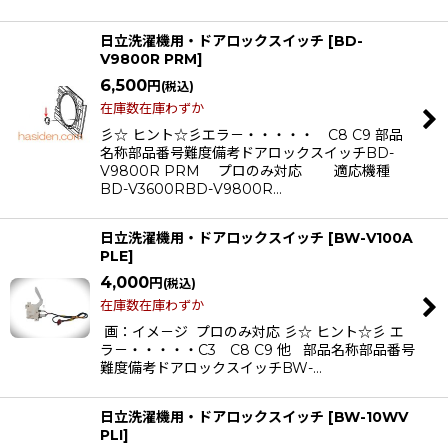
日立洗濯機用・ドアロックスイッチ
[
BD-
V9800R PRM
]
6,500
円
(税込)
在庫数在庫わずか
彡☆ ヒント☆彡エラ－・・・・・ C8 C9 部品
名称部品番号難度備考ドアロックスイッチBD-
V9800R PRM プロのみ対応 適応機種
BD-V3600RBD-V9800R…
日立洗濯機用・ドアロックスイッチ
[
BW-V100A
PLE
]
4,000
円
(税込)
在庫数在庫わずか
画：イメ－ジ プロのみ対応 彡☆ ヒント☆彡 エ
ラ－・・・・・C3 C8 C9 他 部品名称部品番号
難度備考ドアロックスイッチBW-…
日立洗濯機用・ドアロックスイッチ
[
BW-10WV
PLI
]