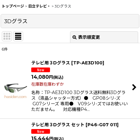
トップページ
>
日立テレビ・
>
3Dグラス
3Dグラス
表示順変更
閉じる
6
件
表示数
:
テレビ用３Dグラス
[
TP-AE3D100
]
在庫あり
14,080
円
(税込)
並び順
:
在庫数在庫わずか
名称：TP-AE3D100 3Dグラス送料無料3Dグラ
ス（液晶シャッター方式）● GP08シリ-ズ
絞り込む
G07シリーズ 専用● V09シリ-ズではお使いい
ただません。 対応機種P4…
テレビ用３Dグラス セット
[
P46-G07 011
]
15,444
円
(税込)