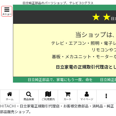
日立純正部品のパーツショップ、テレビ３Dグラス
★
★
メニュー
日
当ショップは
テレビ・エアコン・照明・電子レ
リモコンや
基板・メカユニット・モ－タ－
日立家電の
正規取引代理店
と
日立純正部品で、家電にもう一度、命を
日立純正
>
ホーム
商品検索
ご利用案内
カート
マイページ
HITACHI・日立家電正規取引代理店・お客様交換部品・消耗品・純正
部品販売ショップ。