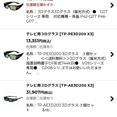
在庫数在庫わずか
名称： 3Dグラス3Dグラス（偏光方式）● G07
シリーズ 専用 対応機種・液晶 P42-G07 P46-
G07 …
テレビ用３Dグラス
[
TP-PE3D200 X3
]
13,351
円
(税込)
在庫数◯在庫有り
名称：TP-PE3D200 3Dグラス ３個セッ
ト ＜＜送料無料＞＞3Dグラス（偏光方式）
設置説明書(PDF形式744KB)● V09シリーズ
専用● GP08シリ-ズではお使いいただませ
ん。 …
テレビ用３Dグラス
[
TP-AE3D200 X3
]
31,907
円
(税込)
在庫数◯在庫有り
名称：TP-AE3D200 3Dグラス ３個セッ
ト &nb…