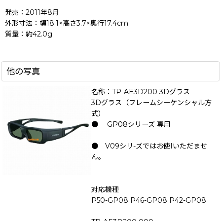
発売：2011年8月
外形寸法：幅18.1×高さ3.7×奥行17.4cm
質量：約42.0g
他の写真
名称：TP-AE3D200 3Dグラス
3Dグラス（フレームシーケンシャル方
式）
● GP08シリーズ 専用
● V09シリ-ズではお使Iいただませ
ん。
対応機種
P50-GP08 P46-GP08 P42-GP08