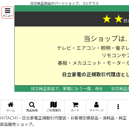
日立純正部品のパーツショップ、３Dグラス
★
★
メニュー
日
当ショップは
テレビ・エアコン・照明・電子レ
リモコンや
基板・メカユニット・モ－タ－
日立家電の
正規取引代理店
と
日立純正部品で、家電にもう一度、命を
日立純正
>
ホーム
商品検索
ご利用案内
カート
マイページ
HITACHI・日立家電正規取引代理店・お客様交換部品・消耗品・純正
部品販売ショップ。