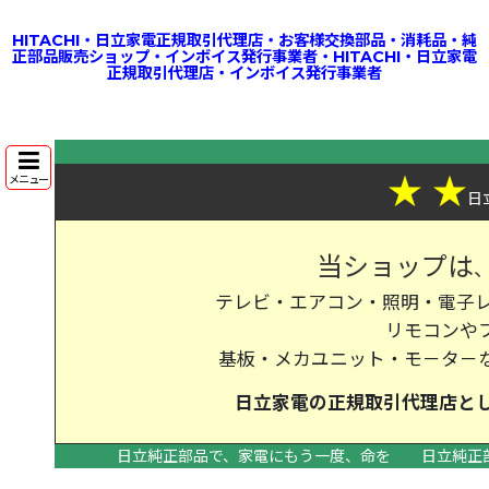
HITACHI・日立家電正規取引代理店・お客様交換部品・消耗品・純
正部品販売ショップ・インボイス発行事業者・HITACHI・日立家電
正規取引代理店・インボイス発行事業者
★
★
メニュー
日
当ショップは
テレビ・エアコン・照明・電子レ
リモコンや
基板・メカユニット・モ－タ－
日立家電の
正規取引代理店
と
日立純正部品で、家電にもう一度、命を
日立純正
>