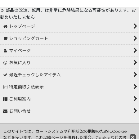
☺️ 部品の改造、転用、は非常に危険結果になる可能性があります、お
勧めいたしません
トップページ
ショッピングカート
マイページ
お気に入り
最近チェックしたアイテム
特定商取引法表示
ご利用案内
お問い合せ
Copyright (C) 2001～2026 tokorozawa hasiden .All Rights
このサイトでは、カートシステムや利用状況の把握のためにCookie
Reserved
などを使います。これ以降ページを遷移した場合、Cookieなどの設