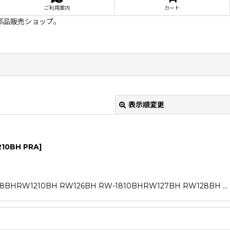
ご利用案内
カート
部品販売ショップ。
表示順変更
210BH PRA
]
RW1210BH RW126BH RW-1810BHRW127BH RW128BH …
絞り込む