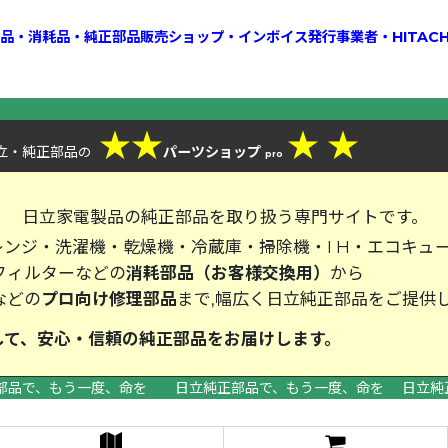
換部品・消耗品・純正部品販売ショップ・インボイス発行事業者・HITAC
★
★
★
★
立・純正部品
パーツショップ
の
pro
、
日立家電製品の純正部品を取り扱う専門サイトです。
ンジ・洗濯機・乾燥機・冷蔵庫・掃除機・I H・エコキュ
フィルターなどの
消耗部品（お客様交換用）
から
などの
プロ向け修理部品
まで,幅広く日立純正部品をご提供
して、安心・信頼の純正部品をお届
部品で、もう一度、命を 日立純正部品で、もう一度、命を 日立純
>