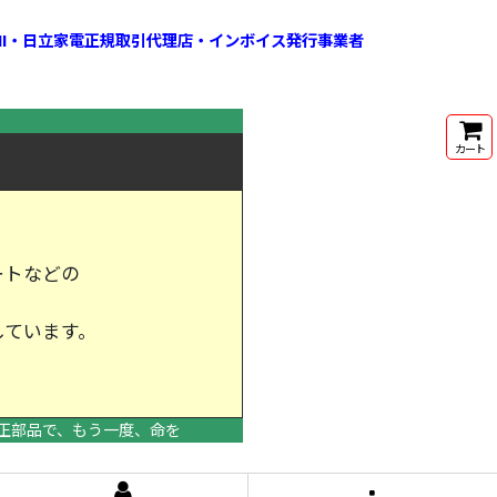
HI・日立家電正規取引代理店・インボイス発行事業者
カート
ートなどの
しています。
けします。
正部品で、もう一度、命を