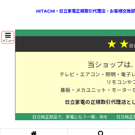
HITACHI・日立家電正規取引代理店・お客様交
★
★
メニュー
日
当ショップは
テレビ・エアコン・照明・電子レ
リモコンや
基板・メカユニット・モ－タ－
日立家電の
正規取引代理店
と
日立純正部品で、家電にもう一度、命を
日立純正