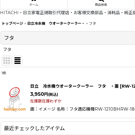
ホーム
商品検索
HITACHI・日立家電正規取引代理店・お客様交換部品・消耗品・純正
トップページ
>
日立冷水機 ウオータークーラー・
>
フタ
フタ
フタ
1
件
表示数
:
日立 冷水機ウオータークーラー フタ ・蓋
[
RW-1
在庫あり
3,950
円
(税込)
在庫数在庫わずか
並び順
:
画：イメ－ジ 名称：フタ適応機種RW-1210BHRW-188BH
最近チェックしたアイテム