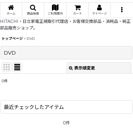
ホーム
商品検索
ご利用案内
カート
マイページ
HITACHI・日立家電正規取引代理店・お客様交換部品・消耗品・純正
部品販売ショップ。
トップページ
>
DVD
DVD
表示順変更
閉じる
0
件
表示数
:
在庫あり
最近チェックしたアイテム
並び順
:
0件
絞り込む