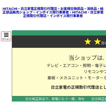
HITACHI・日立家電正規取引代理店・お客様交換部品・消耗品・純
正部品販売ショップ・インボイス発行事業者・HITACHI・日立家電
正規取引代理店・インボイス発行事業者
★
★
メニュー
日
当ショップは
テレビ・エアコン・照明・電子レ
リモコンや
基板・メカユニット・モ－タ－
日立家電の
正規取引代理店
と
日立純正部品で、家電にもう一度、命を
日立純正
>