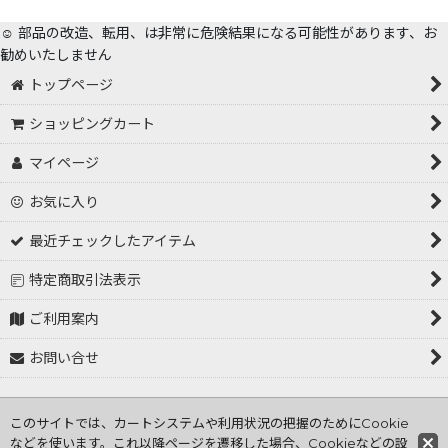
☺️ 部品の改造、転用、は非常に危険結果になる可能性があります、お
勧めいたしません
トップページ
ショッピングカート
マイページ
お気に入り
最近チェックしたアイテム
特定商取引法表示
ご利用案内
お問い合せ
Copyright (C) 2001～2026 tokorozawa hasiden .All Rights
このサイトでは、カートシステムや利用状況の把握のためにCookie
Reserved
などを使います。これ以降ページを遷移した場合、Cookieなどの設