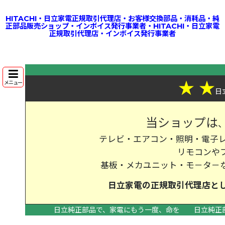
HITACHI・日立家電正規取引代理店・お客様交換部品・消耗品・純
正部品販売ショップ・インボイス発行事業者・HITACHI・日立家電
正規取引代理店・インボイス発行事業者
★
★
メニュー
日
当ショップは
テレビ・エアコン・照明・電子レ
リモコンや
基板・メカユニット・モ－タ－
日立家電の
正規取引代理店
と
日立純正部品で、家電にもう一度、命を
日立純正
>