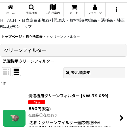
ホーム
商品検索
ご利用案内
カート
マイページ
HITACHI・日立家電正規取引代理店・お客様交換部品・消耗品・純正
部品販売ショップ。
トップページ
>
日立洗濯機・
>
クリーンフィルター
クリーンフィルター
洗濯機用クリーンフィルター
表示順変更
閉じる
1
件
表示数
:
洗濯機用クリーンフィルター
[
NW-7S 059
]
在庫あり
850
円
(税込)
並び順
:
在庫数◯在庫有り
名称：クリ－ンフイルター適応機種BW-