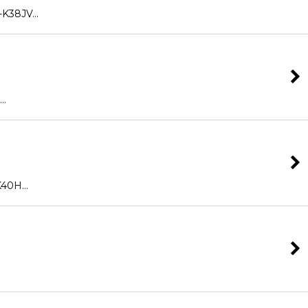
K38JV…
…
40H…