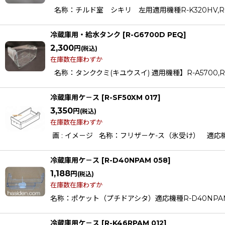
名称：チルド室 シキリ 左用適用機種R-K320HV,R-K320HVL
冷蔵庫用・給水タンク
[
R-G6700D PEQ
]
2,300
円
(税込)
在庫数在庫わずか
名称：タンククミ(キユウスイ) 適用機種】R-A5700,R-A5700-1
冷蔵庫用ケ－ス
[
R-SF50XM 017
]
3,350
円
(税込)
在庫数在庫わずか
画 : イメ－ジ 名称：フリザ－ケ-ス（氷受け） 適応機種R-C
冷蔵庫用ケ－ス
[
R-D40NPAM 058
]
1,188
円
(税込)
在庫数在庫わずか
名称：ポケット（プチドアシタ）適応機種R-D40NPAM R
冷蔵庫用ケ－ス
[
R-K46RPAM 012
]