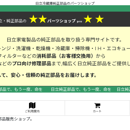
日立冷蔵庫純正部品のパーツショップ
★
★
★
★
立・純正部品
パーツショップ
の
pro
、
日立家電製品の純正部品を取り扱う専門サイトです。
ンジ・洗濯機・乾燥機・冷蔵庫・掃除機・I H・エコキュ
フィルターなどの
消耗部品（お客様交換用）
から
などの
プロ向け修理部品
まで,幅広く日立純正部品をご提供
して、安心・信頼の純正部品をお届
部品で、もう一度、命を 日立純正部品で、もう一度、命を 日立純
>
ご利用案内
カート
部品販売ショップ。