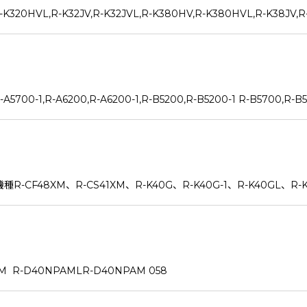
,R-K32JV,R-K32JVL,R-K380HV,R-K380HVL,R-K38JV,R-
,R-A6200,R-A6200-1,R-B5200,R-B5200-1 R-B5700,R-B5
F48XM、R-CS41XM、R-K40G、R-K40G-1、R-K40GL、R-K
-D40NPAMLR-D40NPAM 058