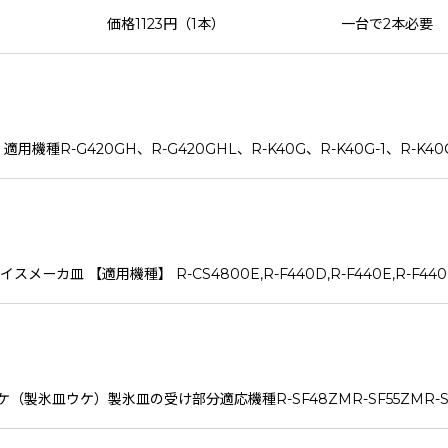
V-300 価格1123円（1本） 一台で2本必要 ベ
R-G420GH、R-G420GHL、R-K40G、R-K40G-1、R-K40G
 【適用機種】 R-CS4800E,R-F440D,R-F440E,R-F440F,R
ケ）製氷皿の受け部分適応機種R-SF48ZMR-SF55ZMR-SF60ZM