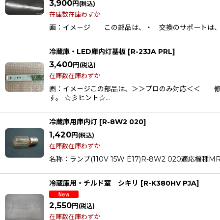
3,900
円
(税込)
在庫数在庫わずか
画：イメ－ジ この部品は、・ 交換のサポートは、行
冷蔵庫・LED庫内灯基板
[
R-23JA PRL
]
3,400
円
(税込)
在庫数在庫わずか
画：イメ－ジこの部品は、＞＞プロのみ対応＜＜ 修
す。 ☆彡ヒント☆…
冷蔵庫用庫内灯
[
R-8W2 020
]
1,420
円
(税込)
在庫数在庫わずか
名称：ランプ(110V 15W E17)R-8W2 020適応機種MR-
冷蔵庫用・チルド室 シキリ
[
R-K380HV PJA
]
2,550
円
(税込)
在庫数在庫わずか