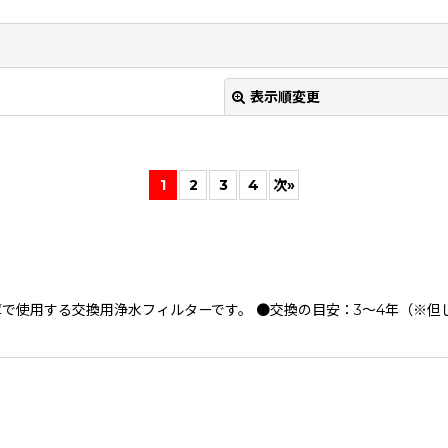
表示順変更
1
2
3
4
次
»
庫で使用する交換用浄水フィルターです。 ●交換の目安：3〜4年（
絞り込む