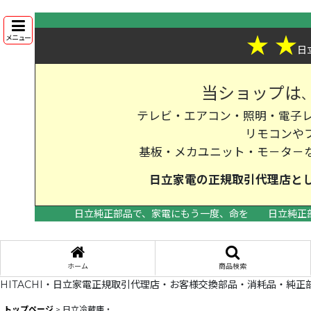
★
★
メニュー
日
当ショップは
テレビ・エアコン・照明・電子レ
リモコンや
基板・メカユニット・モ－タ－
日立家電の
正規取引代理店
と
日立純正部品で、家電にもう一度、命を
日立純正
ホーム
商品検索
HITACHI・日立家電正規取引代理店・お客様交換部品・消耗品・純正
トップページ
>
日立冷蔵庫・