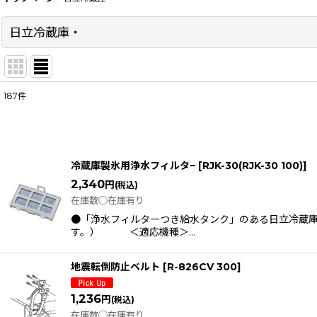
日立冷蔵庫・
187
件
サブカテゴリ
:
表示数
:
冷蔵庫製氷用浄水フィルタ−
[
RJK-30(RJK-30 100)
]
在庫あり
2,340
円
(税込)
在庫数◯在庫有り
並び順
:
●「浄水フィルターつき給水タンク」のある日立冷蔵
す。） ＜適応機種＞…
地震転倒防止ベルト
[
R-826CV 300
]
1,236
円
(税込)
在庫数◯在庫有り