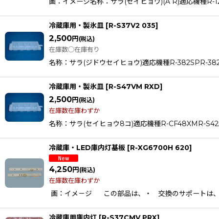
画：イメージ名称：サラ(セイヒョウ)(A R)適応機種R-122KAR
冷蔵庫用・製氷皿
[
R-S37V2 035
]
2,500
円
(税込)
在庫数◯在庫有り
名称：サラ(ジドウセイヒョウ)適応機種R-382SPR-382SPL
冷蔵庫用・製氷皿
[
R-S47VM RXD
]
2,500
円
(税込)
在庫数在庫わずか
名称：サラ(セイヒョウ8コ)適応機種R-CF48XMR-S42AMR-S
冷蔵庫・LED庫内灯基板
[
R-XG6700H 620
]
4,250
円
(税込)
在庫数在庫わずか
画：イメ－ジ この部品は、・ 交換のサポートは、行
冷蔵庫用庫内灯
[
R-S37CMV PRX
]