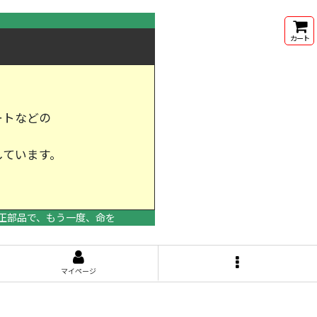
カート
ートなどの
しています。
けします。
正部品で、もう一度、命を
マイページ