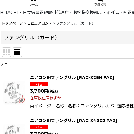
ホーム
商品検索
HITACHI・日立家電正規取引代理店・お客様交換部品・消耗品・純正
トップページ
>
日立エアコン・
>
ファングリル（ガ－ド）
ファングリル（ガ－ド）
3
件
表示数
:
エアコン用ファングリル
[
RAC-X28H PAZ
]
在庫あり
3,700
円
(税込)
並び順
:
在庫数在庫わずか
画イメ－ジ 名称：名称：ファングリルカバ- 適応機種RAC-X2
エアコン用ファングリル
[
RAC-X40G2 PAZ
]
3,700