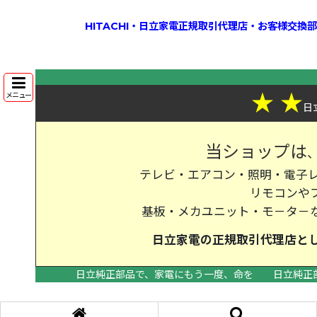
HITACHI・日立家電正規取引代理店・お客様交
★
★
メニュー
日
当ショップは
テレビ・エアコン・照明・電子レ
リモコンや
基板・メカユニット・モ－タ－
日立家電の
正規取引代理店
と
日立純正部品で、家電にもう一度、命を
日立純正