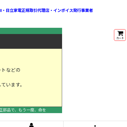
HI・日立家電正規取引代理店・インボイス発行事業者
カート
ートなどの
しています。
けします。
正部品で、もう一度、命を