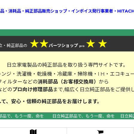
換部品・消耗品・純正部品販売ショップ・インボイス発行事業者・HITAC
★
★
★
★
立・純正部品
パーツショップ
の
pro
、
日立家電製品の純正部品を取り扱う専門サイトです。
ンジ・洗濯機・乾燥機・冷蔵庫・掃除機・I H・エコキュ
フィルターなどの
消耗部品（お客様交換用）
から
などの
プロ向け修理部品
まで,幅広く日立純正部品をご提供
して、安心・信頼の純正部品をお届
部品で、もう一度、命を 日立純正部品で、もう一度、命を 日立純
>