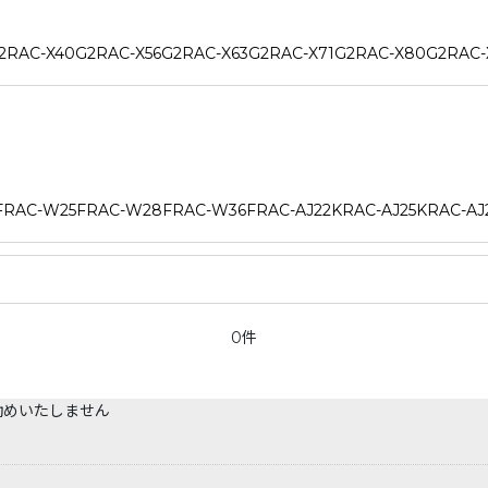
40G2RAC-X56G2RAC-X63G2RAC-X71G2RAC-X80G2RAC-X
5FRAC-W28FRAC-W36FRAC-AJ22KRAC-AJ25KRAC-AJ2
0件
勧めいたしません