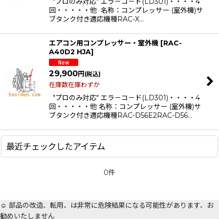
"プロのみ対応" エラ－コ－ド(LD301)・・・・4
絞り込む
回・・・・・他 名称：コンプレッサー (室外機)サ
ブタンク付き適応機種RAC-X…
エアコン用コンプレッサー・室外機
[
RAC-
A40D2 HJA
]
29,900
円
(税込)
在庫数在庫わずか
"プロのみ対応" エラ－コ－ド(LD301)・・・・4
回・・・・・他 名称：コンプレッサー (室外機)サ
ブタンク付き適応機種RAC-D56E2RAC-D56…
最近チェックしたアイテム
0件
☺️ 部品の改造、転用、は非常に危険結果になる可能性があります、お
勧めいたしません