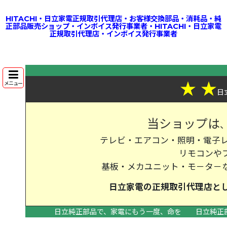
HITACHI・日立家電正規取引代理店・お客様交換部品・消耗品・純
正部品販売ショップ・インボイス発行事業者・HITACHI・日立家電
正規取引代理店・インボイス発行事業者
★
★
メニュー
日
当ショップは
テレビ・エアコン・照明・電子レ
リモコンや
基板・メカユニット・モ－タ－
日立家電の
正規取引代理店
と
日立純正部品で、家電にもう一度、命を
日立純正
>