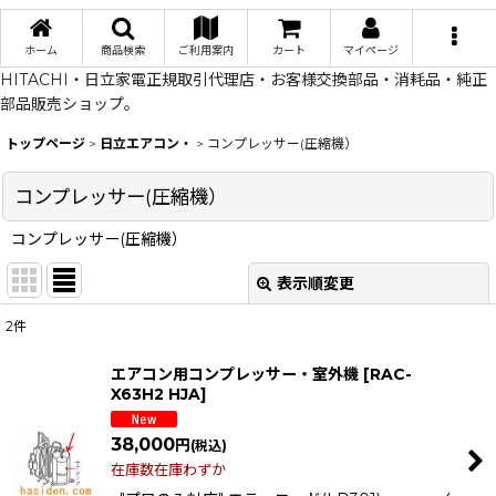
ホーム
商品検索
ご利用案内
カート
マイページ
HITACHI・日立家電正規取引代理店・お客様交換部品・消耗品・純正
部品販売ショップ。
トップページ
>
日立エアコン・
>
コンプレッサー(圧縮機）
コンプレッサー(圧縮機）
コンプレッサー(圧縮機）
表示順変更
閉じる
2
件
表示数
:
エアコン用コンプレッサー・室外機
[
RAC-
X63H2 HJA
]
在庫あり
38,000
円
(税込)
並び順
:
在庫数在庫わずか