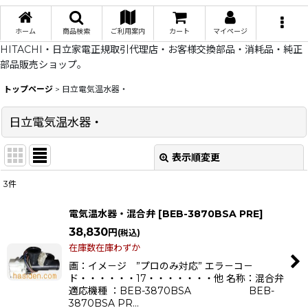
ホーム
商品検索
ご利用案内
カート
マイページ
HITACHI・日立家電正規取引代理店・お客様交換部品・消耗品・純正
部品販売ショップ。
トップページ
>
日立電気温水器・
日立電気温水器・
表示順変更
閉じる
3
件
サブカテゴリ
:
電気温水器・混合弁
[
BEB-3870BSA PRE
]
38,830
円
(税込)
表示数
:
在庫数在庫わずか
画：イメ－ジ ”プロのみ対応” エラ－コ－
在庫あり
ド・・・・・・17・・・・・・・他 名称：混合弁
適応機種 ：BEB-3870BSA BEB-
並び順
:
3870BSA PR…