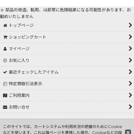
☺️ 部品の改造、転用、は非常に危険結果になる可能性があります、お
勧めいたしません
トップページ
ショッピングカート
マイページ
お気に入り
最近チェックしたアイテム
特定商取引法表示
ご利用案内
お問い合せ
Copyright (C) 2001～2026 tokorozawa hasiden .All Rights
このサイトでは、カートシステムや利用状況の把握のためにCookie
Reserved
などを使います。これ以降ページを遷移した場合、Cookieなどの設