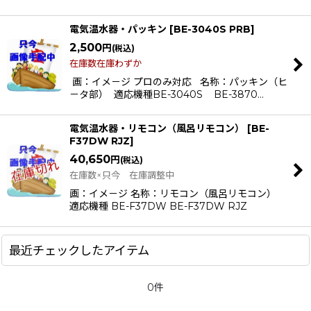
絞り込む
電気温水器・パッキン
[
BE-3040S PRB
]
2,500
円
(税込)
在庫数在庫わずか
画：イメ－ジ プロのみ対応 名称：パッキン（ヒ
－タ部） 適応機種BE-3040S BE-3870…
電気温水器・リモコン（風呂リモコン）
[
BE-
F37DW RJZ
]
40,650
円
(税込)
在庫数×只今 在庫調整中
画：イメ－ジ 名称：リモコン（風呂リモコン）
適応機種 BE-F37DW BE-F37DW RJZ
最近チェックしたアイテム
0件