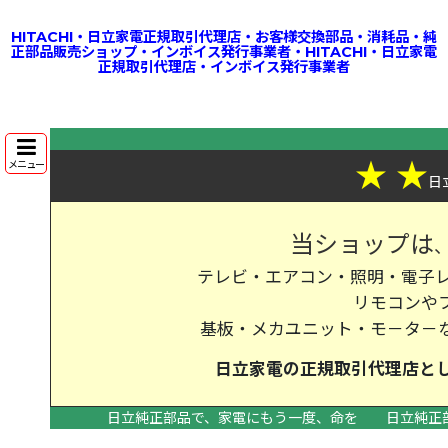
HITACHI・日立家電正規取引代理店・お客様交換部品・消耗品・純
正部品販売ショップ・インボイス発行事業者・HITACHI・日立家電
正規取引代理店・インボイス発行事業者
★
★
メニュー
日
当ショップは
テレビ・エアコン・照明・電子レ
リモコンや
基板・メカユニット・モ－タ－
日立家電の
正規取引代理店
と
日立純正部品で、家電にもう一度、命を
日立純正
>