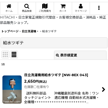
ホーム
商品検索
ご利用案内
カート
マイページ
HITACHI・日立家電正規取引代理店・お客様交換部品・消耗品・純正
部品販売ショップ。
トップページ
>
日立洗濯機・
>
給水ツギテ
給水ツギテ
表示順変更
閉じる
1
件
表示数
:
日立洗濯機用給水ツギテ
[
NW-8EX 043
]
在庫あり
2,650
円
(税込)
在庫数◯在庫有り
並び順
:
送料無料部品 沖縄離島別途料金 名称：ワン
タッチジョイント 適応機種 自動給水式洗濯機・
全機種++++++++++++++++++++++++…
絞り込む