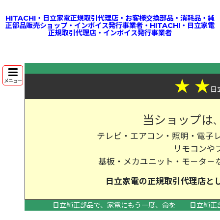
HITACHI・日立家電正規取引代理店・お客様交換部品・消耗品・純
正部品販売ショップ・インボイス発行事業者・HITACHI・日立家電
正規取引代理店・インボイス発行事業者
★
★
メニュー
日
当ショップは
テレビ・エアコン・照明・電子レ
リモコンや
基板・メカユニット・モ－タ－
日立家電の
正規取引代理店
と
日立純正部品で、家電にもう一度、命を
日立純正
>