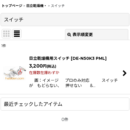
トップページ
>
日立乾燥機・
>
スイッチ
スイッチ
表示順変更
閉じる
1
件
表示数
:
日立乾燥機用スイッチ
[
DE-N50K3 PML
]
在庫あり
3,200
円
(税込)
在庫数在庫わずか
並び順
:
画：イメ－ジ プロのみ対応 スイッチ
が もどらない、 押せない &…
絞り込む
最近チェックしたアイテム
0件