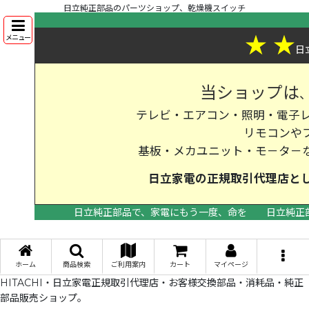
日立純正部品のパーツショップ、乾燥機スイッチ
★
★
メニュー
日
当ショップは
テレビ・エアコン・照明・電子レ
リモコンや
基板・メカユニット・モ－タ－
日立家電の
正規取引代理店
と
日立純正部品で、家電にもう一度、命を
日立純正
>
ホーム
商品検索
ご利用案内
カート
マイページ
HITACHI・日立家電正規取引代理店・お客様交換部品・消耗品・純正
部品販売ショップ。