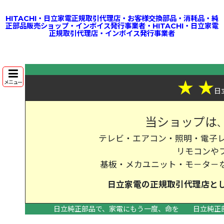
HITACHI・日立家電正規取引代理店・お客様交換部品・消耗品・純
正部品販売ショップ・インボイス発行事業者・HITACHI・日立家電
正規取引代理店・インボイス発行事業者
★
★
メニュー
日
当ショップは
テレビ・エアコン・照明・電子レ
リモコンや
基板・メカユニット・モ－タ－
日立家電の
正規取引代理店
と
日立純正部品で、家電にもう一度、命を
日立純正
>