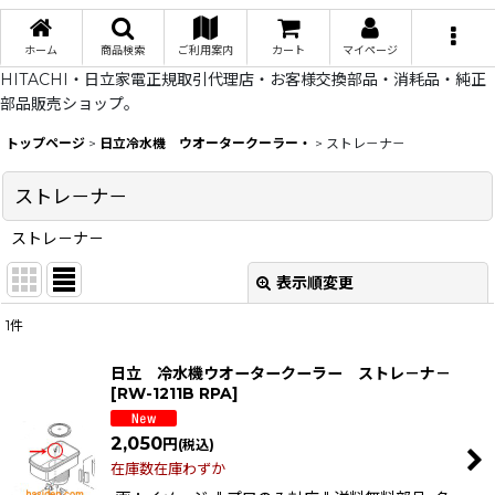
ホーム
商品検索
ご利用案内
カート
マイページ
HITACHI・日立家電正規取引代理店・お客様交換部品・消耗品・純正
部品販売ショップ。
トップページ
>
日立冷水機 ウオータークーラー・
>
ストレ－ナ－
ストレ－ナ－
ストレ－ナ－
表示順変更
閉じる
1
件
表示数
:
日立 冷水機ウオータークーラー ストレ－ナ－
[
RW-1211B RPA
]
在庫あり
2,050
円
(税込)
並び順
:
在庫数在庫わずか