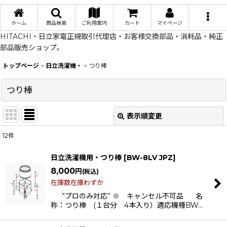
ホーム
商品検索
ご利用案内
カート
マイページ
HITACHI・日立家電正規取引代理店・お客様交換部品・消耗品・純正
部品販売ショップ。
トップページ
>
日立洗濯機・
>
つり棒
つり棒
表示順変更
閉じる
12
件
表示数
:
日立洗濯機用・つり棒
[
BW-8LV JPZ
]
在庫あり
8,000
円
(税込)
在庫数在庫わずか
並び順
:
”プロのみ対応” ※ キャンセル不可品 名
称：つり棒 (１台分 4本入り）適応機種BW…
絞り込む