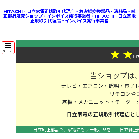
HITACHI・日立家電正規取引代理店・お客様交換部品・消耗品・純
正部品販売ショップ・インボイス発行事業者・HITACHI・日立家電
正規取引代理店・インボイス発行事業者
★
★
メニュー
日
当ショップは
テレビ・エアコン・照明・電子レ
リモコンや
基板・メカユニット・モ－タ－
日立家電の
正規取引代理店
と
日立純正部品で、家電にもう一度、命を
日立純正
>