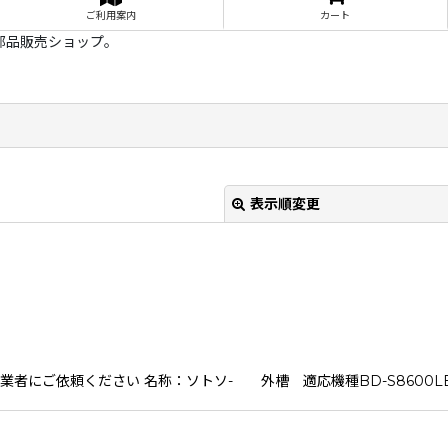
ご利用案内
カート
部品販売ショップ。
表示順変更
ご依頼ください 名称：ソトソ- 外槽 適応機種BD-S8600LBD-S
絞り込む