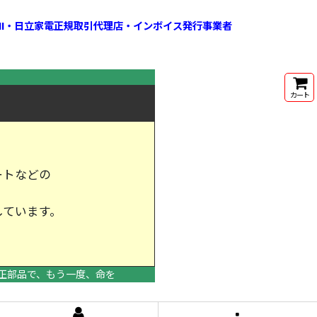
HI・日立家電正規取引代理店・インボイス発行事業者
カート
ートなどの
しています。
けします。
正部品で、もう一度、命を