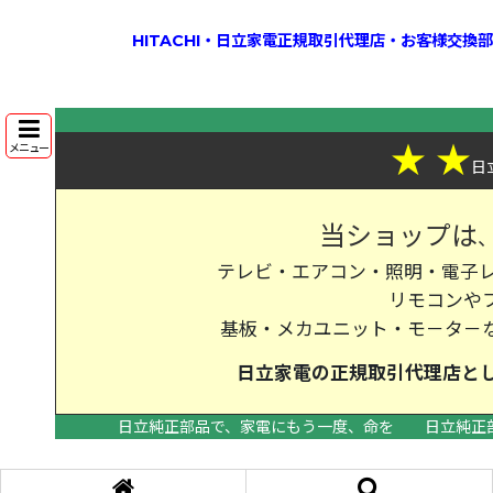
HITACHI・日立家電正規取引代理店・お客様交
★
★
メニュー
日
当ショップは
テレビ・エアコン・照明・電子レ
リモコンや
基板・メカユニット・モ－タ－
日立家電の
正規取引代理店
と
日立純正部品で、家電にもう一度、命を
日立純正