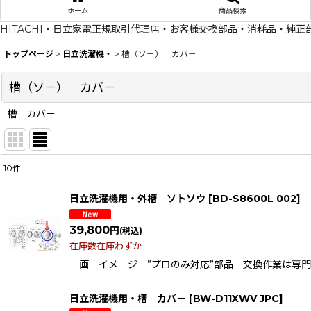
ホーム
商品検索
HITACHI・日立家電正規取引代理店・お客様交換部品・消耗品・純正
トップページ
>
日立洗濯機・
>
槽（ソ－） カバ－
槽（ソ－） カバ－
槽 カバ－
10
件
表示数
:
日立洗濯機用・外槽 ソトソウ
[
BD-S8600L 002
]
在庫あり
39,800
円
(税込)
並び順
:
在庫数在庫わずか
画 イメ－ジ ”プロのみ対応”部品 交換作業は専門業者に
日立洗濯機用・槽 カバ－
[
BW-D11XWV JPC
]