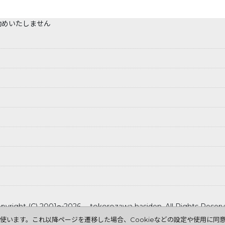
勧めいたしません
pyright (C) 2001～2026 tokorozawa hasiden .All Rights Reser
を使います。これ以降ページを遷移した場合、Cookieなどの設定や使用に同