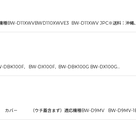
-D11XWVBWD110XWVE3 BW-D11XWV JPC※送料：沖
00F, BW-DX100F, BW-DBK100G BW-DX100G…
バ－ （ウチ蓋含まず）適応機種BW-D9MV BW-D9MV-1BW