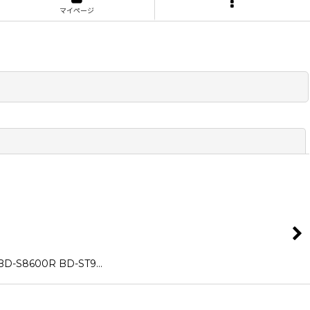
マイページ
閉じる
8600R BD-ST9…