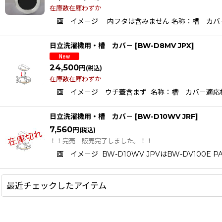
在庫数在庫わずか
画 イメ－ジ 内フタは含みません 名称：槽 カバ－（ウチブタ含
日立洗濯機用・槽 カバ－
[
BW-D8MV JPX
]
24,500
円
(税込)
在庫数在庫わずか
画 イメ－ジ ウチ蓋含まず 名称：槽 カバ－適応機種B
日立洗濯機用・槽 カバ－
[
BW-D10WV JRF
]
7,560
円
(税込)
！！完売 販売完了しました。！！
画 イメ－ジ BW-D10WV JPVはBW-DV100E 
最近チェックしたアイテム