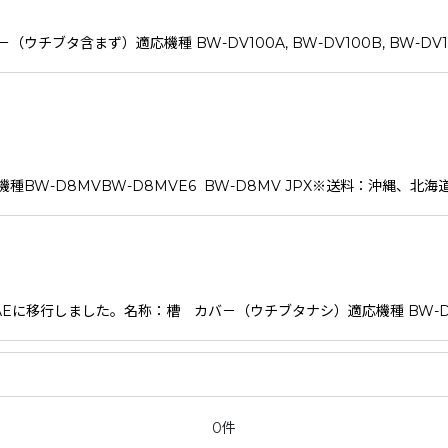
まず）適応機種 BW-DV100A, BW-DV100B, BW-DV100C,
W-D8MVBW-D8MVE6 BW-D8MV JPX※送料：沖縄、北
PAEに移行しました。名称：槽 カバ－（ウチブタナシ）適応機種 BW-DV100
0件