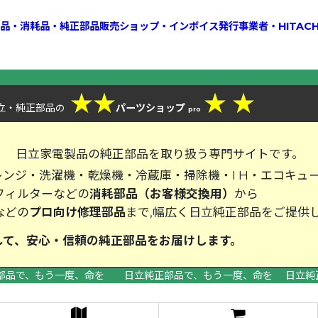
換部品・消耗品・純正部品販売ショップ・インボイス発行事業者・HITAC
★
★
★
★
立・純正部品
パーツショップ
の
pro
、
日立家電製品の純正部品を取り扱う専門サイトです。
ンジ・洗濯機・乾燥機・冷蔵庫・掃除機・I H・エコキュ
フィルターなどの
消耗部品（お客様交換用）
から
などの
プロ向け修理部品
まで,幅広く日立純正部品をご提供
して、安心・信頼の純正部品をお届
部品で、もう一度、命を 日立純正部品で、もう一度、命を 日立純
>