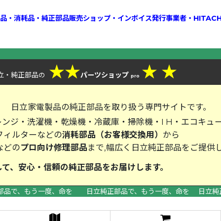
換部品・消耗品・純正部品販売ショップ・インボイス発行事業者・HITAC
★
★
★
★
立・純正部品
パーツショップ
の
pro
、
日立家電製品の純正部品を取り扱う専門サイトです。
ンジ・洗濯機・乾燥機・冷蔵庫・掃除機・I H・エコキュ
フィルターなどの
消耗部品（お客様交換用）
から
などの
プロ向け修理部品
まで,幅広く日立純正部品をご提供
して、安心・信頼の純正部品をお届
部品で、もう一度、命を 日立純正部品で、もう一度、命を 日立純
>