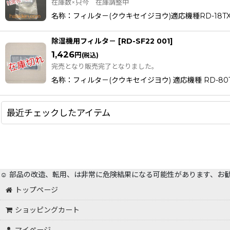
在庫数×只今 在庫調整中
名称：フィルタ－(クウキセイジヨウ)適応機種RD-18TXRD-1
除湿機用フィルタ－
[
RD-SF22 001
]
1,426
円
(税込)
完売となり販売完了となりました。
名称：フィルタ－(クウキセイジヨウ) 適応機種 RD-80TX R
最近チェックしたアイテム
☺️ 部品の改造、転用、は非常に危険結果になる可能性があります、お
トップページ
ショッピングカート