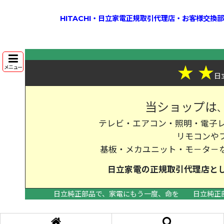
HITACHI・日立家電正規取引代理店・お客様交
★
★
メニュー
日
当ショップは
テレビ・エアコン・照明・電子レ
リモコンや
基板・メカユニット・モ－タ－
日立家電の
正規取引代理店
と
日立純正部品で、家電にもう一度、命を
日立純正