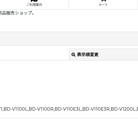
ご利用案内
カート
部品販売ショップ。
表示順変更
0L,BD-V1100R,BD-V110E3L,BD-V110E3R,BD-V1200L,BD
絞り込む