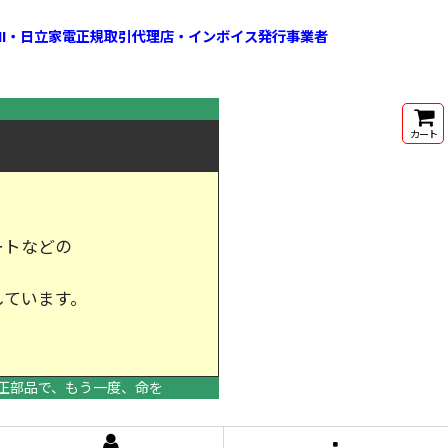
HI・日立家電正規取引代理店・インボイス発行事業者
カート
ートなどの
しています。
けします。
正部品で、もう一度、命を