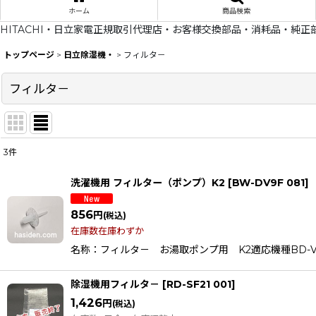
ホーム
商品検索
HITACHI・日立家電正規取引代理店・お客様交換部品・消耗品・純正
トップページ
>
日立除湿機・
>
フィルタ－
フィルタ－
3
件
表示数
:
洗濯機用 フィルター（ポンプ）K2
[
BW-DV9F 081
]
在庫あり
856
円
(税込)
並び順
:
在庫数在庫わずか
名称：フィルタ－ お湯取ポンプ用 K2適応機種BD-V1,BD-V110
除湿機用フィルタ－
[
RD-SF21 001
]
1,426
円
(税込)