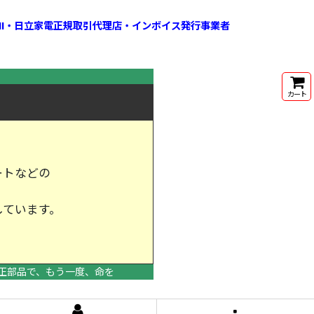
HI・日立家電正規取引代理店・インボイス発行事業者
カート
ートなどの
しています。
けします。
正部品で、もう一度、命を