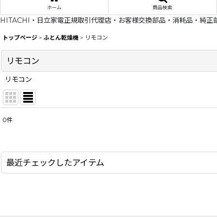
ホーム
商品検索
HITACHI・日立家電正規取引代理店・お客様交換部品・消耗品・純正
トップページ
>
ふとん乾燥機
>
リモコン
リモコン
リモコン
0
件
表示数
:
在庫あり
最近チェックしたアイテム
並び順
: