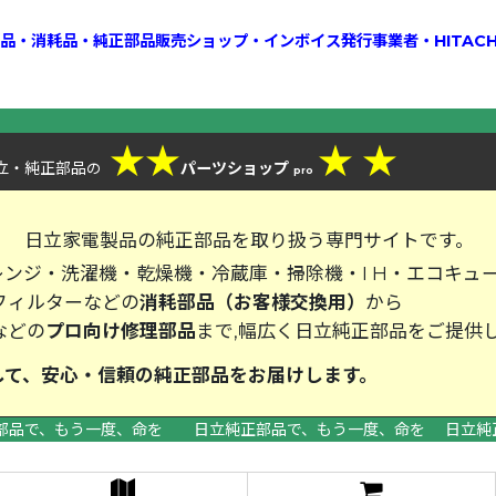
換部品・消耗品・純正部品販売ショップ・インボイス発行事業者・HITAC
★
★
★
★
立・純正部品
パーツショップ
の
pro
、
日立家電製品の純正部品を取り扱う専門サイトです。
ンジ・洗濯機・乾燥機・冷蔵庫・掃除機・I H・エコキュ
フィルターなどの
消耗部品（お客様交換用）
から
などの
プロ向け修理部品
まで,幅広く日立純正部品をご提供
して、安心・信頼の純正部品をお届
部品で、もう一度、命を 日立純正部品で、もう一度、命を 日立純
>