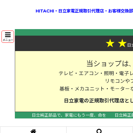
HITACHI・日立家電正規取引代理店・お客様交
★
★
メニュー
日
当ショップは
テレビ・エアコン・照明・電子レ
リモコンや
基板・メカユニット・モ－タ－
日立家電の
正規取引代理店
と
日立純正部品で、家電にもう一度、命を
日立純正