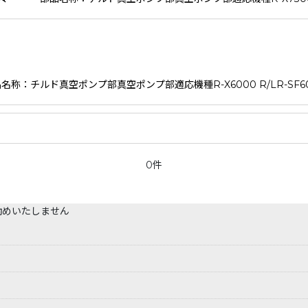
チルド真空ポンプ部真空ポンプ部適応機種R-X6000 R/LR-SF60
0件
勧めいたしません