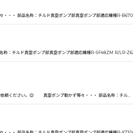
・・ 部品名称：チルド真空ポンプ部真空ポンプ部適応機種R-B6700
絞り込む
チルド真空ポンプ部真空ポンプ部適応機種R-SF48ZM R/LR-Z620
依頼ください。😌 真空ポンプ動かず等々・・・ 部品名称：チル…
・・ 部品名称：チルド真空ポンプ部真空ポンプ部適応機種R-X7300F