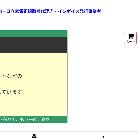
HI・日立家電正規取引代理店・インボイス発行事業者
カート
ートなどの
しています。
けします。
正部品で、もう一度、命を