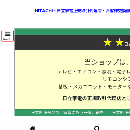
HITACHI・日立家電正規取引代理店・お客様交
★
★
メニュー
日
当ショップは
テレビ・エアコン・照明・電子レ
リモコンや
基板・メカユニット・モ－タ－
日立家電の
正規取引代理店
と
日立純正部品で、家電にもう一度、命を
日立純正