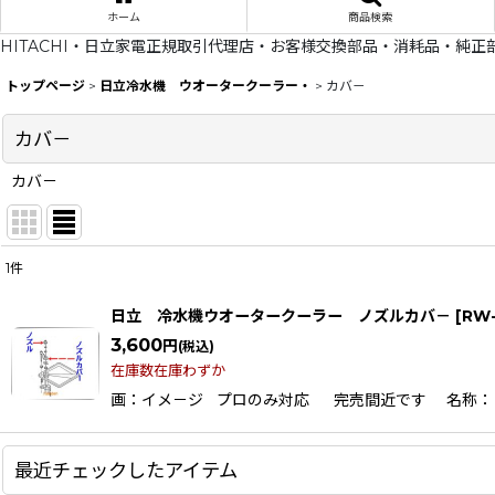
ホーム
商品検索
HITACHI・日立家電正規取引代理店・お客様交換部品・消耗品・純正
トップページ
>
日立冷水機 ウオータークーラー・
>
カバ－
カバ－
カバ－
1
件
表示数
:
日立 冷水機ウオータークーラー ノズルカバ－
[
RW-
在庫あり
3,600
円
(税込)
在庫数在庫わずか
並び順
:
画：イメ－ジ プロのみ対応 完売間近です 名称：ノズルカ
最近チェックしたアイテム