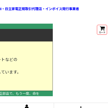
HI・日立家電正規取引代理店・インボイス発行事業者
カート
ートなどの
しています。
けします。
正部品で、もう一度、命を