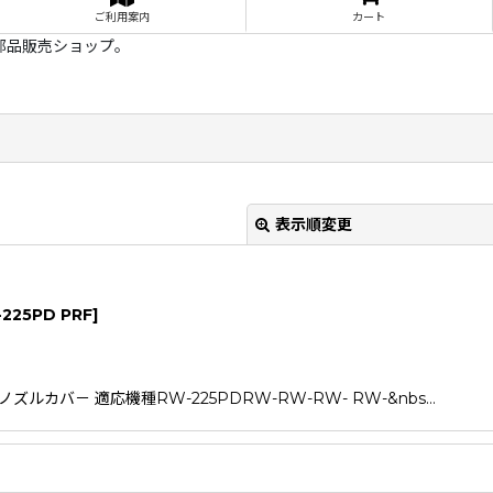
ご利用案内
カート
部品販売ショップ。
表示順変更
225PD PRF
]
バ－ 適応機種RW-225PDRW-RW-RW- RW-&nbs…
絞り込む