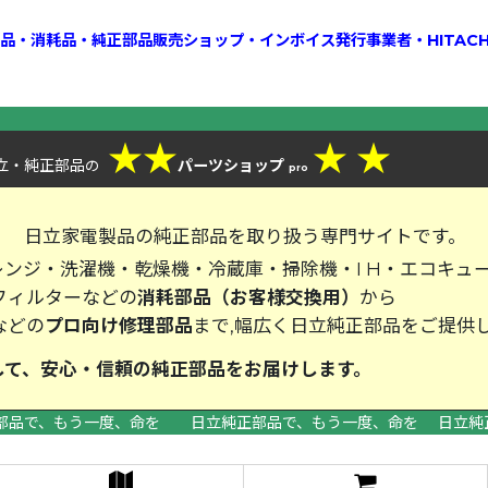
換部品・消耗品・純正部品販売ショップ・インボイス発行事業者・HITAC
★
★
★
★
立・純正部品
パーツショップ
の
pro
、
日立家電製品の純正部品を取り扱う専門サイトです。
ンジ・洗濯機・乾燥機・冷蔵庫・掃除機・I H・エコキュ
フィルターなどの
消耗部品（お客様交換用）
から
などの
プロ向け修理部品
まで,幅広く日立純正部品をご提供
して、安心・信頼の純正部品をお届
部品で、もう一度、命を 日立純正部品で、もう一度、命を 日立純
>