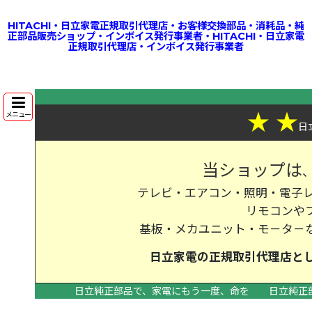
HITACHI・日立家電正規取引代理店・お客様交換部品・消耗品・純
正部品販売ショップ・インボイス発行事業者・HITACHI・日立家電
正規取引代理店・インボイス発行事業者
★
★
メニュー
日
当ショップは
テレビ・エアコン・照明・電子レ
リモコンや
基板・メカユニット・モ－タ－
日立家電の
正規取引代理店
と
日立純正部品で、家電にもう一度、命を
日立純正
>