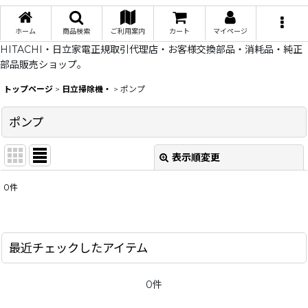
ホーム
商品検索
ご利用案内
カート
マイページ
HITACHI・日立家電正規取引代理店・お客様交換部品・消耗品・純正
部品販売ショップ。
トップページ
>
日立掃除機・
>
ポンプ
ポンプ
表示順変更
閉じる
0
件
表示数
:
在庫あり
最近チェックしたアイテム
並び順
:
0件
絞り込む