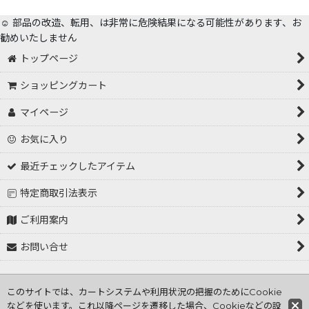
☺️ 部品の改造、転用、は非常に危険結果になる可能性があります、お
勧めいたしません
トップページ
ショッピングカート
マイページ
お気に入り
最近チェックしたアイテム
特定商取引法表示
ご利用案内
お問い合せ
Copyright (C) 2001～2026 tokorozawa hasiden .All Rights
このサイトでは、カートシステムや利用状況の把握のためにCookie
Reserved
などを使います。これ以降ページを遷移した場合、Cookieなどの設