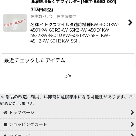
洗濯機用糸くずフィルタ−
[
NET-B683 001
]
713
円
(税込)
在庫数×只今 在庫調整中
名称:イトクズフイルタ適応機種KW-3001KW-
4501KW-60R3KW-55K2KW-450D1KW-
4522KW-550D3KW-50S1KW-45H1KW-
45H2KW-50H3KW-S51…
最近チェックしたアイテム
0件
☺️ 部品の改造、転用、は非常に危険結果になる可能性があります、お
勧めいたしません
トップページ
ショッピングカート