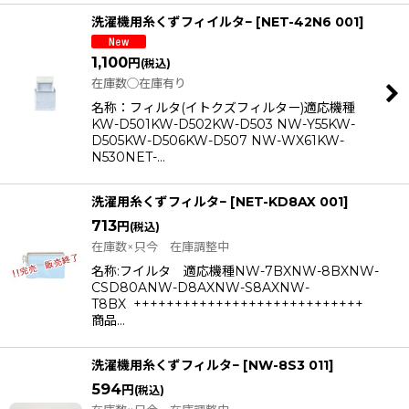
洗濯機用糸くずフィイルタ−
[
NET-42N6 001
]
1,100
円
(税込)
在庫数◯在庫有り
名称：フィルタ(イトクズフィルター)適応機種
KW-D501KW-D502KW-D503 NW-Y55KW-
D505KW-D506KW-D507 NW-WX61KW-
N530NET-…
洗濯用糸くずフィルタ−
[
NET-KD8AX 001
]
713
円
(税込)
在庫数×只今 在庫調整中
名称:フイルタ 適応機種NW-7BXNW-8BXNW-
CSD80ANW-D8AXNW-S8AXNW-
T8BX +++++++++++++++++++++++++++
商品…
洗濯機用糸くずフィルタ−
[
NW-8S3 011
]
594
円
(税込)