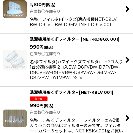
1,100
円
(税込)
在庫数◯在庫有り
名称：フィルタ(イトクズ)適応機種NET-D9LV
BW-D9LV BW-D9MV-1NET-D9LV 001
洗濯機用糸くずフィルタ－
[
NET-KD8GX 001
]
990
円
(税込)
在庫数◯在庫有り
名称:フイルタ(カブイトクズフイルタ) ・2コ入り
1台分適応機種 2コ入BW-D8FVBW-D7FVBW-
D8GVBW-D8HVBW-D8KVBW-D8LVBW-
D8JVBW-D7LVBW-D6LV…
洗濯機用糸くずフィルタ−
[
NET-K8LV 001
]
990
円
(税込)
在庫数◯在庫有り
名称：、糸くずフィルター フィルターのみ2個
入り※この商品はフィルターのみです。フィルタ
ー・カバーのセットは、NET-K8KV 001をお買い