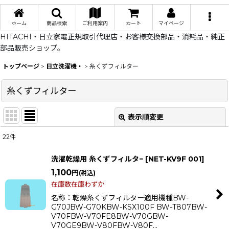
ホーム
商品検索
ご利用案内
カート
マイページ
HITACHI・日立家電正規取引代理店・お客様交換部品・消耗品・純正
部品販売ショップ。
トップページ
>
日立洗濯機・
>
糸くずフィルター
糸くずフィルター
表示順変更
閉じる
22
件
表示数
:
洗濯乾燥用 糸くずフィルタ−
[
NET-KV9F 001
]
在庫あり
1,100
円
(税込)
在庫数在庫わずか
並び順
:
名称：乾燥糸くずフィルター適用機種BW-
G70JBW-G70KBW-KSX100F BW-T807BW-
V70FBW-V70FE8BW-V70GBW-
絞り込む
V70GE9BW-V80FBW-V80F…