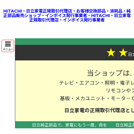
HITACHI・日立家電正規取引代理店・お客様交換部品・消耗品・純
正部品販売ショップ・インボイス発行事業者・HITACHI・日立家電
正規取引代理店・インボイス発行事業者
★
★
メニュー
日
当ショップは
テレビ・エアコン・照明・電子レ
リモコンや
基板・メカユニット・モ－タ－
日立家電の
正規取引代理店
と
日立純正部品で、家電にもう一度、命を
日立純正
>