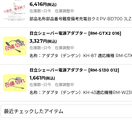
6,416
円
(税込)
在庫数×只今 在庫調整中
部品名称部品番号難度備考充電台クミPV-BD700 J
日立シェーバー電源アダプタ－
[
RM-GTX2 016
]
3,327
円
(税込)
在庫数×只今 在庫調整中
名称：アダプタ（デンゲン）KH-87 適応機種 RM-GTX2(
日立シェーバー電源アダプタ－
[
RM-S130 012
]
1,661
円
(税込)
在庫数×只今 在庫調整中
名称：アダプタ（デンゲン）KH-43適応機種RM-W230(S
最近チェックしたアイテム