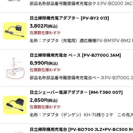
部品名称部品番号難度備考充電台クミPV-BD200 JAC
日立掃除機充電アダプタ－
[
PV-BY2 013
]
3,802
円
(税込)
在庫数在庫わずか
名称：アダプタ（充電用）適応機種PV-BM1PV-BM2
日立掃除機用充電台 ベ－ス
[
PV-BJ700G JAM
]
8,990
円
(税込)
在庫数在庫わずか
部品名称部品番号難度備考充電台ベ－スPV-BJ700G JAM 
日立シェーバー電源アダプタ－
[
RM-T380 007
]
2,850
円
(税込)
在庫数在庫わずか
名称：アダプタ（デンゲン）KH-76残り２ケ この先入手不可デス 
日立掃除機用充電台
[
PV-BD700 JLZ+PV-BC500 