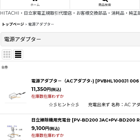
ホーム
商品検索
HITACHI・日立家電正規取引代理店・お客様交換部品・消耗品・純正
トップページ
>
電源アダプタ－
電源アダプタ－
8
件
表示数
:
電源アダプタ－（ACアダプタ-)
[
PVBHL1000J1 00
在庫あり
11,350
円
(税込)
在庫数在庫わずか
並び順
:
☆彡ヒント☆彡 充電出来ず 名称：AC アダプタ-（PVA-
日立掃除機用充電台
[
PV-BD200 JAC+PV-BD200 
9,100
円
(税込)
在庫数在庫わずか