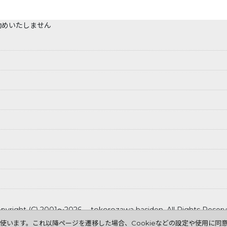
勧めいたしません
pyright (C) 2001～2026 tokorozawa hasiden .All Rights Reser
を使います。これ以降ページを遷移した場合、Cookieなどの設定や使用に同