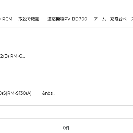
LZ+RCM 取説で確認 適応機種PV-BD700 アーム 充電台ベ－
B) RM-G…
)RM-S130(A) &nbs…
0件