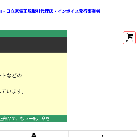
HI・日立家電正規取引代理店・インボイス発行事業者
カート
ートなどの
しています。
けします。
正部品で、もう一度、命を