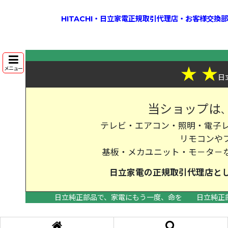
HITACHI・日立家電正規取引代理店・お客様交
★
★
メニュー
日
当ショップは
テレビ・エアコン・照明・電子レ
リモコンや
基板・メカユニット・モ－タ－
日立家電の
正規取引代理店
と
日立純正部品で、家電にもう一度、命を
日立純正