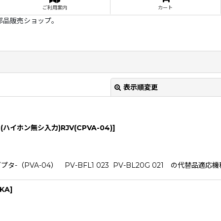
ご利用案内
カート
部品販売ショップ。
表示順変更
6 (ハイホン無シ入力)RJV(CPVA-04)
]
04） PV-BFL1 023 PV-BL20G 021 の代替品適応機種PV-
絞り込む
RKA
]