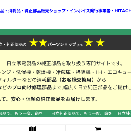
換部品・消耗品・純正部品販売ショップ・インボイス発行事業者・HITAC
★
★
★
★
立・純正部品
パーツショップ
の
pro
、
日立家電製品の純正部品を取り扱う専門サイトです。
ンジ・洗濯機・乾燥機・冷蔵庫・掃除機・I H・エコキュ
フィルターなどの
消耗部品（お客様交換用）
から
などの
プロ向け修理部品
まで,幅広く日立純正部品をご提供
して、安心・信頼の純正部品をお届
部品で、もう一度、命を 日立純正部品で、もう一度、命を 日立純
>