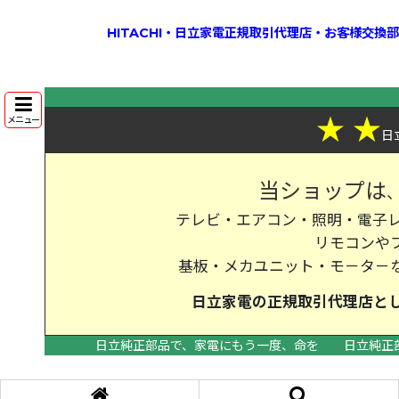
HITACHI・日立家電正規取引代理店・お客様交
★
★
メニュー
日
当ショップは
テレビ・エアコン・照明・電子レ
リモコンや
基板・メカユニット・モ－タ－
日立家電の
正規取引代理店
と
日立純正部品で、家電にもう一度、命を
日立純正