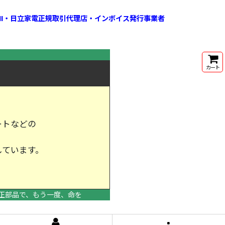
HI・日立家電正規取引代理店・インボイス発行事業者
カート
ートなどの
しています。
けします。
正部品で、もう一度、命を