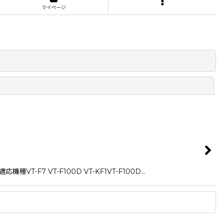
マイページ
閉じる
F7 VT-F100D VT-KF1VT-F100D…