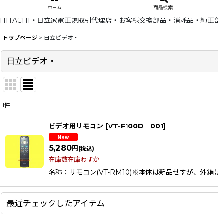
ホーム
商品検索
HITACHI・日立家電正規取引代理店・お客様交換部品・消耗品・純正
トップページ
>
日立ビデオ・
日立ビデオ・
1
件
サブカテゴリ
:
ビデオ用リモコン
[
VT-F100D 001
]
表示数
:
5,280
円
(税込)
在庫数在庫わずか
在庫あり
名称：リモコン(VT-RM10)※本体は新品せすが、外箱は、
並び順
:
最近チェックしたアイテム