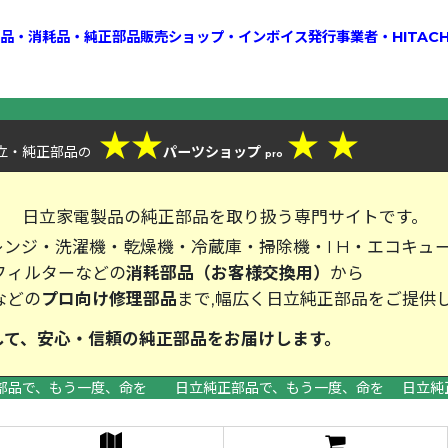
換部品・消耗品・純正部品販売ショップ・インボイス発行事業者・HITAC
★
★
★
★
立・純正部品
パーツショップ
の
pro
、
日立家電製品の純正部品を取り扱う専門サイトです。
ンジ・洗濯機・乾燥機・冷蔵庫・掃除機・I H・エコキュ
フィルターなどの
消耗部品（お客様交換用）
から
などの
プロ向け修理部品
まで,幅広く日立純正部品をご提供
して、安心・信頼の純正部品をお届
部品で、もう一度、命を 日立純正部品で、もう一度、命を 日立純
>