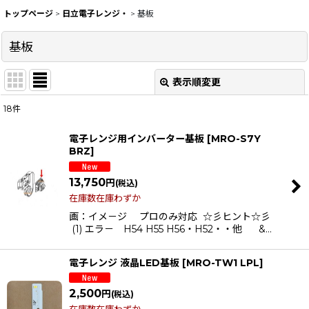
トップページ
>
日立電子レンジ・
>
基板
基板
表示順変更
閉じる
18
件
表示数
:
電子レンジ用インバーター基板
[
MRO-S7Y
BRZ
]
在庫あり
13,750
円
(税込)
並び順
:
在庫数在庫わずか
画：イメ－ジ プロのみ対応 ☆彡ヒント☆彡
絞り込む
(1) エラ－ H54 H55 H56・H52・・他 &…
電子レンジ 液晶LED基板
[
MRO-TW1 LPL
]
2,500
円
(税込)