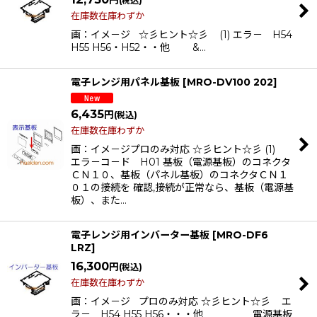
円
(税込)
在庫数在庫わずか
画：イメ－ジ ☆彡ヒント☆彡 (1) エラ－ H54
H55 H56・H52・・他 &…
電子レンジ用パネル基板
[
MRO-DV100 202
]
6,435
円
(税込)
在庫数在庫わずか
画：イメ－ジプロのみ対応 ☆彡ヒント☆彡 (1)
エラ－コ－ド H01 基板（電源基板）のコネクタ
ＣＮ１０、基板（パネル基板）のコネクタＣＮ１
０１の接続を 確認,接続が正常なら、基板（電源基
板）、また…
電子レンジ用インバーター基板
[
MRO-DF6
LRZ
]
16,300
円
(税込)
在庫数在庫わずか
画：イメ－ジ プロのみ対応 ☆彡ヒント☆彡 エ
ラ－ H54 H55 H56・・・他 電源基板