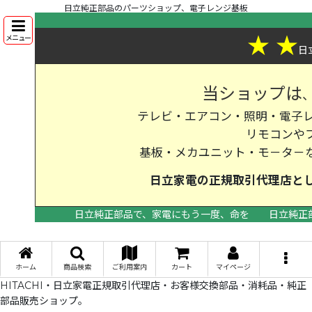
日立純正部品のパーツショップ、電子レンジ基板
★
★
メニュー
日
当ショップは
テレビ・エアコン・照明・電子レ
リモコンや
基板・メカユニット・モ－タ－
日立家電の
正規取引代理店
と
日立純正部品で、家電にもう一度、命を
日立純正
>
ホーム
商品検索
ご利用案内
カート
マイページ
HITACHI・日立家電正規取引代理店・お客様交換部品・消耗品・純正
部品販売ショップ。