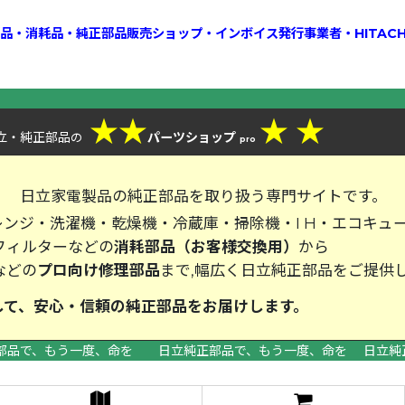
換部品・消耗品・純正部品販売ショップ・インボイス発行事業者・HITAC
★
★
★
★
立・純正部品
パーツショップ
の
pro
、
日立家電製品の純正部品を取り扱う専門サイトです。
ンジ・洗濯機・乾燥機・冷蔵庫・掃除機・I H・エコキュ
フィルターなどの
消耗部品（お客様交換用）
から
などの
プロ向け修理部品
まで,幅広く日立純正部品をご提供
して、安心・信頼の純正部品をお届
部品で、もう一度、命を 日立純正部品で、もう一度、命を 日立純
>