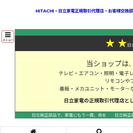
HITACHI・日立家電正規取引代理店・お客様交
★
★
メニュー
日
当ショップは
テレビ・エアコン・照明・電子レ
リモコンや
基板・メカユニット・モ－タ－
日立家電の
正規取引代理店
と
日立純正部品で、家電にもう一度、命を
日立純正