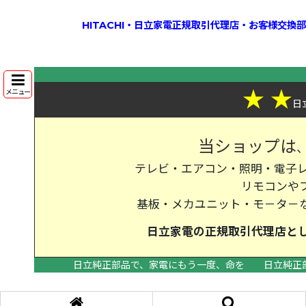
HITACHI・日立家電正規取引代理店・お客様交
★
★
メニュー
日
当ショップは
テレビ・エアコン・照明・電子レ
リモコンや
基板・メカユニット・モ－タ－
日立家電の
正規取引代理店
と
日立純正部品で、家電にもう一度、命を
日立純正