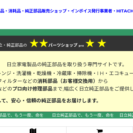
換部品・消耗品・純正部品販売ショップ・インボイス発行事業者・HITAC
★
★
★
★
立・純正部品
パーツショップ
の
pro
、
日立家電製品の純正部品を取り扱う専門サイトです。
ンジ・洗濯機・乾燥機・冷蔵庫・掃除機・I H・エコキュ
フィルターなどの
消耗部品（お客様交換用）
から
などの
プロ向け修理部品
まで,幅広く日立純正部品をご提供
して、安心・信頼の純正部品をお届
部品で、もう一度、命を 日立純正部品で、もう一度、命を 日立純
>