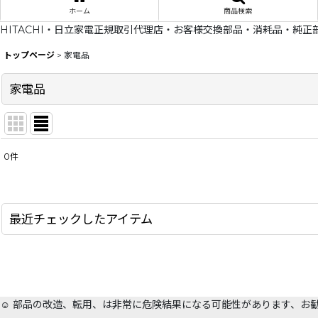
ホーム
商品検索
HITACHI・日立家電正規取引代理店・お客様交換部品・消耗品・純正
トップページ
>
家電品
家電品
0
件
表示数
:
在庫あり
最近チェックしたアイテム
並び順
:
☺️ 部品の改造、転用、は非常に危険結果になる可能性があります、お