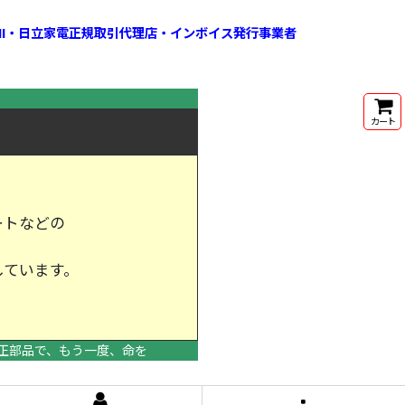
HI・日立家電正規取引代理店・インボイス発行事業者
カート
ートなどの
しています。
けします。
正部品で、もう一度、命を