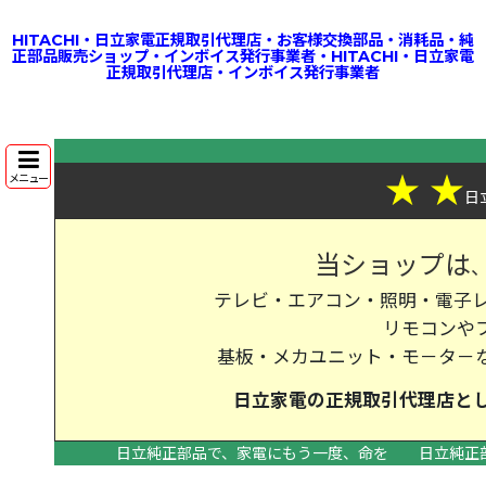
HITACHI・日立家電正規取引代理店・お客様交換部品・消耗品・純
正部品販売ショップ・インボイス発行事業者・HITACHI・日立家電
正規取引代理店・インボイス発行事業者
★
★
メニュー
日
当ショップは
テレビ・エアコン・照明・電子レ
リモコンや
基板・メカユニット・モ－タ－
日立家電の
正規取引代理店
と
日立純正部品で、家電にもう一度、命を
日立純正
>