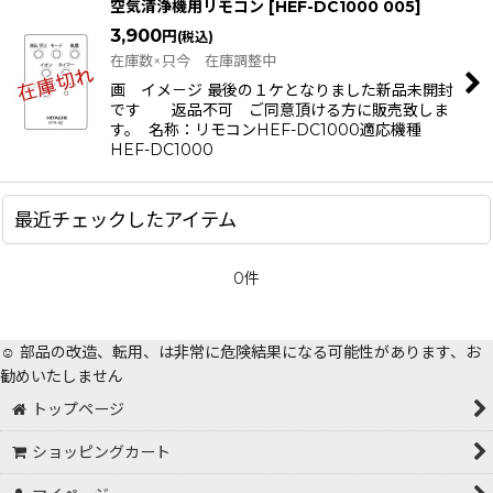
空気清浄機用リモコン
[
HEF-DC1000 005
]
3,900
円
(税込)
在庫数×只今 在庫調整中
画 イメ－ジ 最後の１ケとなりました新品未開封
です 返品不可 ご同意頂ける方に販売致しま
す。 名称：リモコンHEF-DC1000適応機種
HEF-DC1000
最近チェックしたアイテム
0件
☺️ 部品の改造、転用、は非常に危険結果になる可能性があります、お
勧めいたしません
トップページ
ショッピングカート