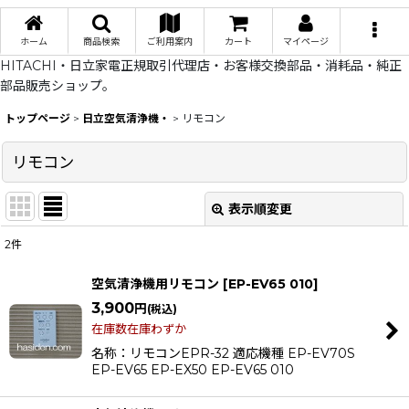
ホーム
商品検索
ご利用案内
カート
マイページ
HITACHI・日立家電正規取引代理店・お客様交換部品・消耗品・純正
部品販売ショップ。
トップページ
>
日立空気清浄機・
>
リモコン
リモコン
表示順変更
閉じる
2
件
表示数
:
空気清浄機用リモコン
[
EP-EV65 010
]
在庫あり
3,900
円
(税込)
在庫数在庫わずか
並び順
:
名称：リモコンEPR-32 適応機種 EP-EV70S
EP-EV65 EP-EX50 EP-EV65 010
絞り込む