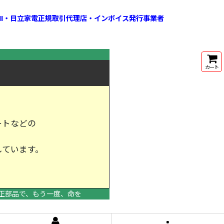
HI・日立家電正規取引代理店・インボイス発行事業者
カート
ートなどの
しています。
けします。
正部品で、もう一度、命を