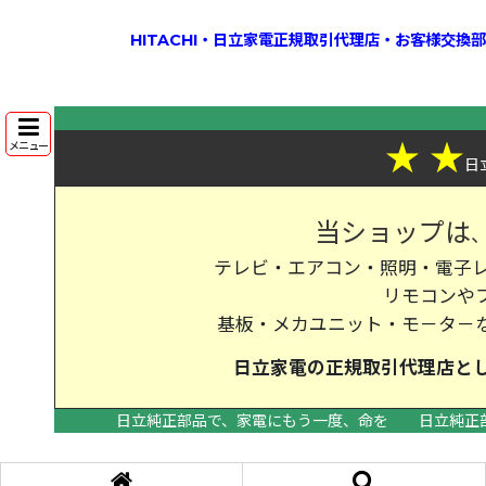
HITACHI・日立家電正規取引代理店・お客様交
★
★
メニュー
日
当ショップは
テレビ・エアコン・照明・電子レ
リモコンや
基板・メカユニット・モ－タ－
日立家電の
正規取引代理店
と
日立純正部品で、家電にもう一度、命を
日立純正