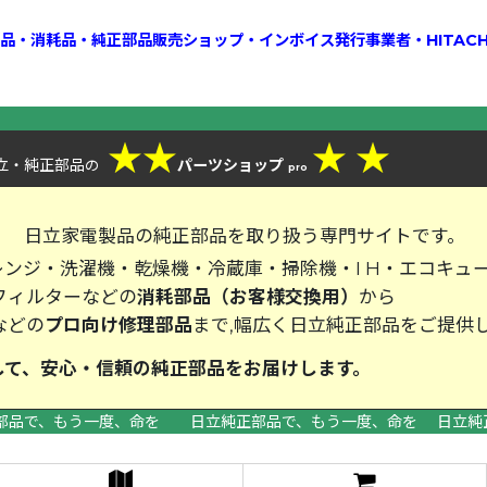
換部品・消耗品・純正部品販売ショップ・インボイス発行事業者・HITAC
★
★
★
★
立・純正部品
パーツショップ
の
pro
、
日立家電製品の純正部品を取り扱う専門サイトです。
ンジ・洗濯機・乾燥機・冷蔵庫・掃除機・I H・エコキュ
フィルターなどの
消耗部品（お客様交換用）
から
などの
プロ向け修理部品
まで,幅広く日立純正部品をご提供
して、安心・信頼の純正部品をお届
部品で、もう一度、命を 日立純正部品で、もう一度、命を 日立純
>