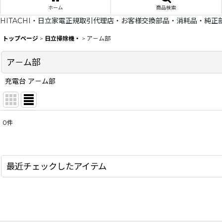
ホーム
商品検索
HITACHI・日立家電正規取引代理店・お客様交換部品・消耗品・純正
トップページ
>
日立掃除機・
>
ア－ム部
ア－ム部
充電台 ア－ム部
0
件
表示数
:
在庫あり
最近チェックしたアイテム
並び順
: