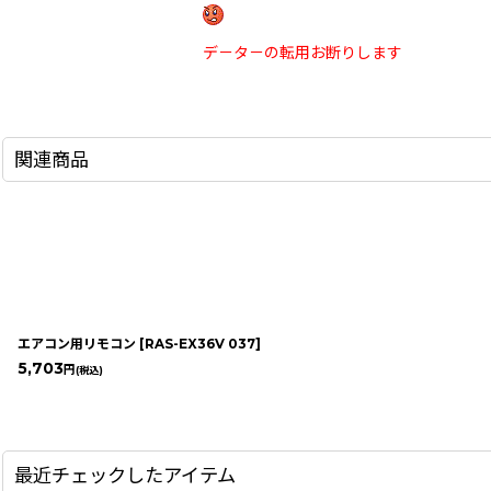
デ－タ－の転用お断りします
関連商品
エアコン用リモコン
[
RAS-EX36V 037
]
5,703
円
(税込)
最近チェックしたアイテム