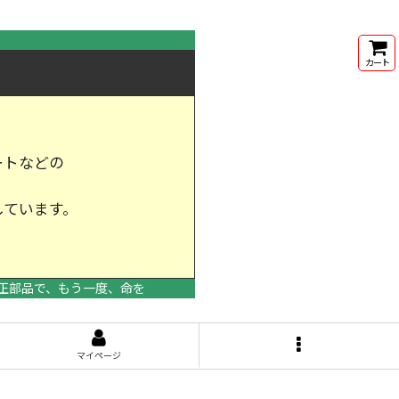
カート
ートなどの
しています。
けします。
正部品で、もう一度、命を
マイページ