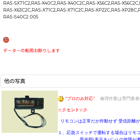
RAS-SX71C2,RAS-X40C2,RAS-X40C2C,RAS-X56C2,RAS-X56C2C,
RAS-X63C2C,RAS-X71C2,RAS-X71C2C,RAS-XP22C,RAS-XP28C,
RAS-S40C2 005
デ－タ－の転用お断りします
他の写真
”プロのみ対応”
修理作業は専門業者
☆彡
ヒント
☆彡
リモコンは正常だが作動せず
受信距離
１、応急スイッチで運転する場合はリモ
受光部(表示キバン) の故障が考