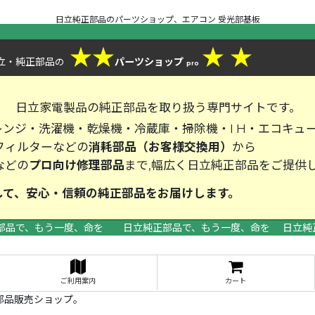
日立純正部品のパーツショップ、エアコン 受光部基板
★
★
★
★
立・純正部品
パーツショップ
の
pro
、
日立家電製品の純正部品を取り扱う専門サイトです。
ンジ・洗濯機・乾燥機・冷蔵庫・掃除機・I H・エコキュ
フィルターなどの
消耗部品（お客様交換用）
から
などの
プロ向け修理部品
まで,幅広く日立純正部品をご提供
して、安心・信頼の純正部品をお届
部品で、もう一度、命を 日立純正部品で、もう一度、命を 日立純
>
ご利用案内
カート
部品販売ショップ。