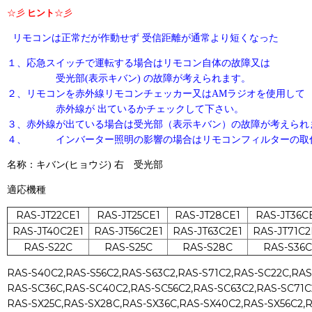
☆彡
ヒント
☆彡
リモコンは正常だが作動せず
受信距離が通常より短くなった
１、応急スイッチで運転する場合はリモコン自体の故障又は
受光部(表示キバン) の故障が考えられます。
２、リモコンを赤外線リモコンチェッカー又はAMラジオを使用して
赤外線が 出ているかチェックして下さい。
３、赤外線が出ている場合は受光部（表示キバン）の故障が考えられ
４、 インバーター照明の影響の場合はリモコンフィルターの取
名称：
キバン(ヒョウジ)
右 受光部
適応機種
RAS-JT22CE1
RAS-JT25CE1
RAS-JT28CE1
RAS-JT36C
RAS-JT40C2E1
RAS-JT56C2E1
RAS-JT63C2E1
RAS-JT71C2
RAS-S22C
RAS-S25C
RAS-S28C
RAS-S36C
RAS-S40C2,RAS-S56C2,RAS-S63C2,RAS-S71C2,RAS-SC22C,RAS
RAS-SC36C,RAS-SC40C2,RAS-SC56C2,RAS-SC63C2,RAS-SC71C
RAS-SX25C,RAS-SX28C,RAS-SX36C,RAS-SX40C2,RAS-SX56C2,R