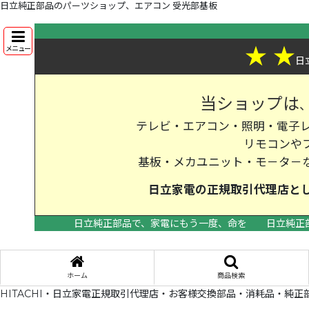
日立純正部品のパーツショップ、エアコン 受光部基板
★
★
メニュー
日
当ショップは
テレビ・エアコン・照明・電子レ
リモコンや
基板・メカユニット・モ－タ－
日立家電の
正規取引代理店
と
日立純正部品で、家電にもう一度、命を
日立純正
ホーム
商品検索
HITACHI・日立家電正規取引代理店・お客様交換部品・消耗品・純正