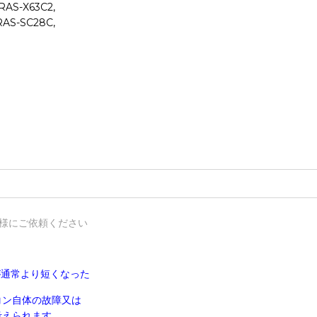
RAS-X63C2,
RAS-SC28C,
様にご依頼ください
が通常より短くなった
コン自体の故障又は
えられます。