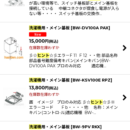
が高い環境等で、スイッチ基板部とメイン基板を
接続している 中継コネクタが腐食し電源が入ら
ない等・・・・ スイッチ基板の交換作…
洗濯機
用・メイン基板
[
BW-DV100A PAX
]
15,000
円
(税込)
在庫数在庫わずか
彡☆
ヒント
☆彡エラ－F 11 F 12 ・・他 部品名称
部品番号難度備考キバン(メインキバン)BW-
DV100A PAX プロのみ対応 適応機…
洗濯機
用・メイン基板
[
BW-KSV100E RPZ
]
13,800
円
(税込)
在庫数在庫わずか
画 イメ－ジ プロのみ対応 彡☆
ヒント
☆彡※
エラ－コード F b・・・・他 名称：メイン
キバン(コントロ-ル)適応機種 BW-…
洗濯機
用・メイン基板
[
BW-9PV RKX
]