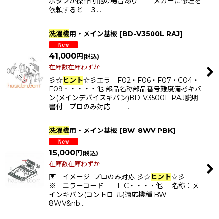
ボタンが操作可能の場合あり メカ－に修理を
依頼すると ３…
洗濯機
用・メイン基板
[
BD-V3500L RAJ
]
41,000
円
(税込)
在庫数在庫わずか
彡☆
ヒント
☆彡エラ－F02・F06・F07・C04・
F09・・・・・他 部品名称部品番号難度備考キバ
ン(メインデバイスキバン)BD-V3500L RAJ説明
書付 プロのみ対応 …
洗濯機
用・メイン基板
[
BW-8WV PBK
]
15,000
円
(税込)
在庫数在庫わずか
画 イメ－ジ プロのみ対応 彡☆
ヒント
☆彡
※ エラ－コード F C・・・・他 名称：メ
インキバン(コントロ-ル)適応機種 BW-
8WV&nb…