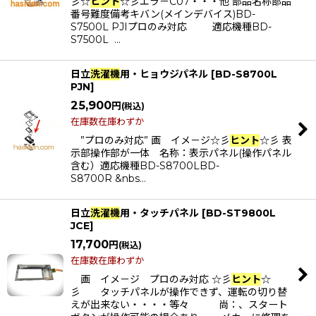
彡☆
ヒント
☆彡エラ－C07・・・他 部品名称部品
番号難度備考キバン(メインデバイス)BD-
S7500L PJIプロのみ対応 適応機種BD-
S7500L …
日立
洗濯機
用・ヒョウジパネル
[
BD-S8700L
PJN
]
25,900
円
(税込)
在庫数在庫わずか
”プロのみ対応” 画 イメ－ジ☆彡
ヒント
☆彡 表
示部操作部が一体 名称：表示パネル(操作パネル
含む）適応機種BD-S8700LBD-
S8700R &nbs…
日立
洗濯機
用・タッチパネル
[
BD-ST9800L
JCE
]
17,700
円
(税込)
在庫数在庫わずか
画 イメ－ジ プロのみ対応 ☆彡
ヒント
☆
彡 タッチパネルが操作できず、運転の切り替
えが出来ない・・・・等々 尚：、スタート