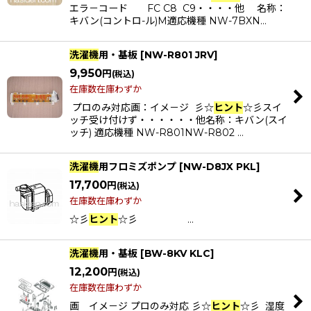
エラ－コード FC C8 C9・・・・他 名称：
キバン(コントロ-ル)M適応機種 NW-7BXN…
カテゴリ
:
洗濯機
用・基板
[
NW-R801 JRV
]
特集
:
9,950
円
(税込)
在庫数在庫わずか
絞り込む
プロのみ対応画：イメ－ジ 彡☆
ヒント
☆彡スイ
ッチ受け付けず・・・・・・他名称：キバン(スイ
ッチ) 適応機種 NW-R801NW-R802 …
洗濯機
用フロミズポンプ
[
NW-D8JX PKL
]
17,700
円
(税込)
在庫数在庫わずか
☆彡
ヒント
☆彡 …
洗濯機
用・基板
[
BW-8KV KLC
]
12,200
円
(税込)
在庫数在庫わずか
画 イメ－ジ プロのみ対応 彡☆
ヒント
☆彡 湿度