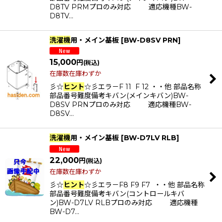
D8TV PRMプロのみ対応 適応機種BW-
D8TV…
洗濯機
用・メイン基板
[
BW-D8SV PRN
]
15,000
円
(税込)
在庫数在庫わずか
彡☆
ヒント
☆彡エラ－F 11 F 12 ・・他 部品名称
部品番号難度備考キバン(メインキバン)BW-
D8SV PRNプロのみ対応 適応機種BW-
D8SV…
洗濯機
用・メイン基板
[
BW-D7LV RLB
]
22,000
円
(税込)
在庫数在庫わずか
彡☆
ヒント
☆彡エラ－F8 F9 F7 ・・他 部品名称
部品番号難度備考キバン(コントロールキバ
ン)BW-D7LV RLBプロのみ対応 適応機種
BW-D7…