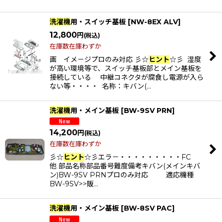
洗濯機
用・スイッチ基板
[
NW-8EX ALV
]
12,800
円
(税込)
在庫数在庫わずか
画 イメ－ジプロのみ対応 彡☆
ヒント
☆彡 湿度
が高い環境等で、スイッチ基板部とメイン基板を
接続している 中継コネクタが腐食し電源が入ら
ない等・・・・ 名称：キバン(…
洗濯機
用・メイン基板
[
BW-9SV PRN
]
14,200
円
(税込)
在庫数在庫わずか
彡☆
ヒント
☆彡エラ－・・・・・・・・・FC
他 部品名称部品番号難度備考キバン(メインキバ
ン)BW-9SV PRNプロのみ対応 適応機種
BW-9SV>>販…
洗濯機
用・メイン基板
[
BW-8SV PAC
]