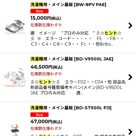
洗濯機
用・メイン基板
[
BW-8PV PAE
]
15,000
円
(税込)
在庫数在庫わずか
画 イメ－ジ ”プロのみ対応 ” 彡☆
ヒント
☆
彡 ※ エラ－コード・・・・・ F5 ・F8・・
Ｃ3・Ｃ4・Ｃ8・Ｃ9・・ Fc ・・他&nbs…
洗濯機
用・メイン基板
[
BD-V9500L JAE
]
46,500
円
(税込)
在庫数在庫わずか
彡☆
ヒント
☆彡 エラ－F02・・C04・他 部品名
称部品番号難度備考キバン(メイン)BD-V9500L
JAE プロのみ対応 適…
洗濯機
用・メイン基板
[
BD-S7500L PJI
]
47,000
円
(税込)
在庫数在庫わずか