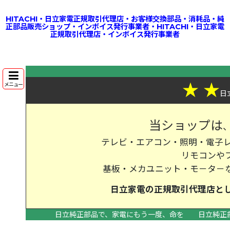
HITACHI・日立家電正規取引代理店・お客様交換部品・消耗品・純
正部品販売ショップ・インボイス発行事業者・HITACHI・日立家電
正規取引代理店・インボイス発行事業者
★
★
メニュー
日
当ショップは
テレビ・エアコン・照明・電子レ
リモコンや
基板・メカユニット・モ－タ－
日立家電の
正規取引代理店
と
日立純正部品で、家電にもう一度、命を
日立純正
>