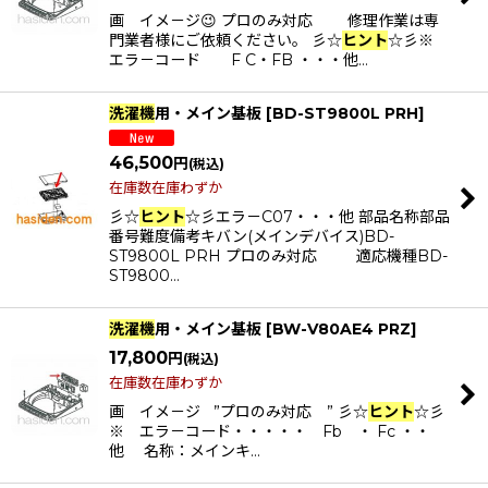
画 イメ－ジ😉 プロのみ対応 修理作業は専
門業者様にご依頼ください。 彡☆
ヒント
☆彡※
エラ－コード F C・FB ・・・他…
洗濯機
用・メイン基板
[
BD-ST9800L PRH
]
46,500
円
(税込)
在庫数在庫わずか
彡☆
ヒント
☆彡エラ－C07・・・他 部品名称部品
番号難度備考キバン(メインデバイス)BD-
ST9800L PRH プロのみ対応 適応機種BD-
ST9800…
洗濯機
用・メイン基板
[
BW-V80AE4 PRZ
]
17,800
円
(税込)
在庫数在庫わずか
画 イメ－ジ ”プロのみ対応 ” 彡☆
ヒント
☆彡
※ エラ－コード・・・・・ Fb ・ Fc ・・
他 名称：メインキ…