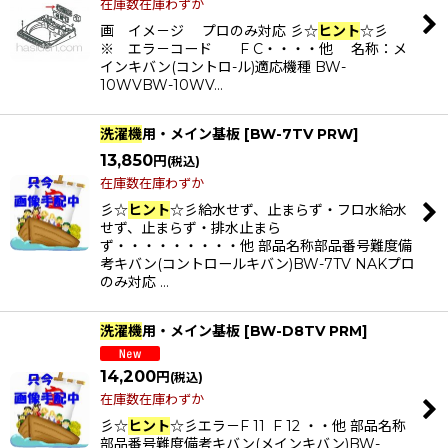
在庫数在庫わずか
画 イメ－ジ プロのみ対応 彡☆
ヒント
☆彡
※ エラ－コード F C・・・・他 名称：メ
インキバン(コントロ-ル)適応機種 BW-
10WVBW-10WV…
洗濯機
用・メイン基板
[
BW-7TV PRW
]
13,850
円
(税込)
在庫数在庫わずか
彡☆
ヒント
☆彡給水せず、止まらず・フロ水給水
せず、止まらず・排水止まら
ず・・・・・・・・・他 部品名称部品番号難度備
考キバン(コントロールキバン)BW-7TV NAKプロ
のみ対応 …
洗濯機
用・メイン基板
[
BW-D8TV PRM
]
14,200
円
(税込)
在庫数在庫わずか
彡☆
ヒント
☆彡エラ－F 11 F 12 ・・他 部品名称
部品番号難度備考キバン(メインキバン)BW-