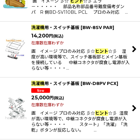
画 イメ－ジ 彡☆
ヒント
☆彡 エラ
－・・・・・ 部品名称部品番号難度備考ダン
パ R 側BD-SV110BL PCL プロのみ対応 …
洗濯機
用・スイッチ基板
[
BW-8SV PAR
]
14,200
円
(税込)
在庫数在庫わずか
画 イメ－ジ プロのみ対応 彡☆
ヒント
☆彡 湿
度が高い環境等で、スイッチ基板部とメイン基板
を接続している 中継コネクタが腐食し電源が入
らない等・・・・…
洗濯機
用・スイッチ基板
[
BW-D8PV PCX
]
25,000
円
(税込)
在庫数在庫わずか
画 イメ－ジ プロのみ対応 彡☆
ヒント
☆彡 湿度
が高い環境等で、中継コネクタが腐食し電源が入
らない等・・・・ スタート」「洗濯」「洗
乾」ボタンが反応しない。 …