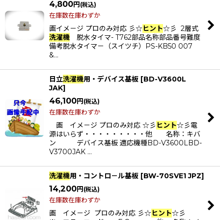
4,800
円
(税込)
在庫数在庫わずか
画イメ－ジ プロのみ対応 彡☆
ヒント
☆彡 2層式
洗濯機
脱水タイマ- T762部品名称部品番号難度
備考脱水タイマ－（スイツチ）PS-KB50 007
&…
日立
洗濯機
用・デバイス基板
[
BD-V3600L
JAK
]
46,100
円
(税込)
在庫数在庫わずか
画 イメ－ジ プロのみ対応 ☆彡
ヒント
☆彡電
源はいらず・・・・・・・・・他 名称：キバ
ン デバイス基板 適応機種BD-V3600LBD-
V3700JAK …
洗濯機
用・コントロ－ル基板
[
BW-70SVE1 JPZ
]
14,200
円
(税込)
在庫数在庫わずか
画 イメ－ジ プロのみ対応 彡☆
ヒント
☆彡