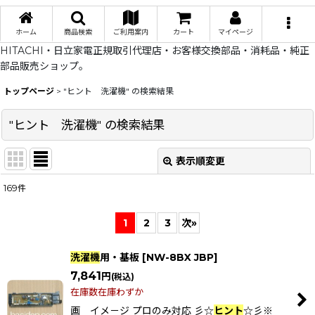
ホーム
商品検索
ご利用案内
カート
マイページ
HITACHI・日立家電正規取引代理店・お客様交換部品・消耗品・純正
部品販売ショップ。
トップページ
>
"ヒント 洗濯機"
の
検索結果
"ヒント 洗濯機"
の
検索結果
表示順変更
閉じる
169
件
商品検索
:
1
2
3
次
»
表示数
:
洗濯機
用・基板
[
NW-8BX JBP
]
在庫あり
7,841
円
(税込)
在庫数在庫わずか
並び順
:
画 イメ－ジ プロのみ対応 彡☆
ヒント
☆彡※