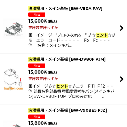
洗濯機
用・メイン基板
[
BW-V80A PAV
]
13,600
円
(税込)
在庫数在庫わずか
画 イメ－ジ ”プロのみ対応 ” 彡☆
ヒント
☆彡
※ エラ－コード・・・・・ Fb Fc ・・・
他 名称：メインキバ…
洗濯機
用・メイン基板
[
BW-DV80F PJM
]
15,000
円
(税込)
在庫数在庫わずか
画イメ－ジ彡☆
ヒント
☆彡エラ－F 11 F 12 ・・
他 部品名称部品番号難度備考キバン(メインキバ
ン)BW-DV80F PJM プロのみ対応 …
洗濯機
用・メイン基板
[
BW-V90BE5 PJZ
]
13,800
円
(税込)