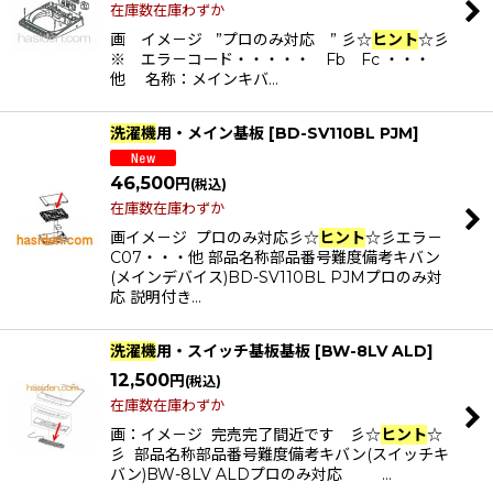
在庫数在庫わずか
画 イメ－ジ ”プロのみ対応 ” 彡☆
ヒント
☆彡
※ エラ－コード・・・・・ Fb Fc ・・・
他 名称：メインキバ…
洗濯機
用・メイン基板
[
BD-SV110BL PJM
]
46,500
円
(税込)
在庫数在庫わずか
画イメ－ジ プロのみ対応彡☆
ヒント
☆彡エラ－
C07・・・他 部品名称部品番号難度備考キバン
(メインデバイス)BD-SV110BL PJMプロのみ対
応 説明付き…
洗濯機
用・スイッチ基板基板
[
BW-8LV ALD
]
12,500
円
(税込)
在庫数在庫わずか
画：イメ－ジ 完売完了間近です 彡☆
ヒント
☆
彡 部品名称部品番号難度備考キバン(スイッチキ
バン)BW-8LV ALDプロのみ対応 …