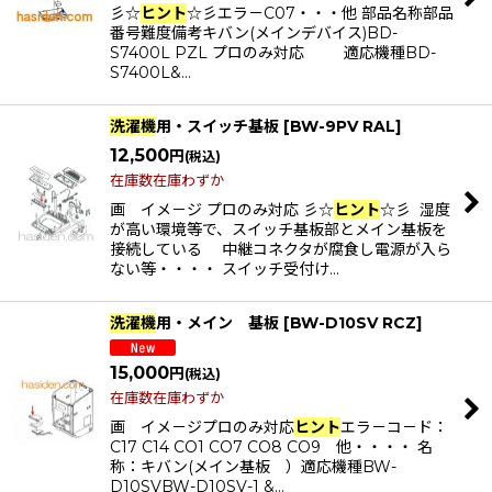
彡☆
ヒント
☆彡エラ－C07・・・他 部品名称部品
番号難度備考キバン(メインデバイス)BD-
S7400L PZL プロのみ対応 適応機種BD-
S7400L&…
洗濯機
用・スイッチ基板
[
BW-9PV RAL
]
12,500
円
(税込)
在庫数在庫わずか
画 イメ－ジ プロのみ対応 彡☆
ヒント
☆彡 湿度
が高い環境等で、スイッチ基板部とメイン基板を
接続している 中継コネクタが腐食し電源が入ら
ない等・・・・ スイッチ受付け…
洗濯機
用・メイン 基板
[
BW-D10SV RCZ
]
15,000
円
(税込)
在庫数在庫わずか
画 イメ－ジプロのみ対応
ヒント
エラ－コ－ド：
C17 C14 CO1 CO7 CO8 CO9 他・・・・ 名
称：キバン(メイン基板 ）適応機種BW-
D10SVBW-D10SV-1 &…