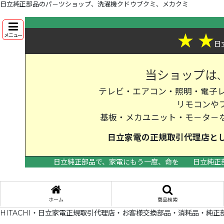
日立純正部品のパ－ツショップ、洗濯機クドウブクミ、メカクミ
★
★
メニュー
日
当ショップは
テレビ・エアコン・照明・電子レ
リモコンや
基板・メカユニット・モ－タ－
日立家電の
正規取引代理店
と
日立純正部品で、家電にもう一度、命を
日立純正
ホーム
商品検索
HITACHI・日立家電正規取引代理店・お客様交換部品・消耗品・純正