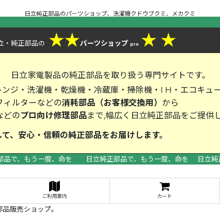
日立純正部品のパ－ツショップ、洗濯機クドウブクミ、メカクミ
★
★
★
★
立・純正部品
パーツショップ
の
pro
、
日立家電製品の純正部品を取り扱う専門サイトです。
ンジ・洗濯機・乾燥機・冷蔵庫・掃除機・I H・エコキュ
フィルターなどの
消耗部品（お客様交換用）
から
などの
プロ向け修理部品
まで,幅広く日立純正部品をご提供
して、安心・信頼の純正部品をお届
部品で、もう一度、命を 日立純正部品で、もう一度、命を 日立純
>
ご利用案内
カート
部品販売ショップ。