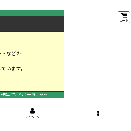
カート
ートなどの
しています。
けします。
正部品で、もう一度、命を
マイページ