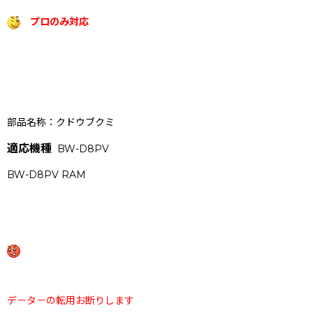
プロのみ対応
部品名称：
クドウブクミ
適応機種
BW-D8PV
BW-D8PV RAM
デ－タ－の転用お断りします