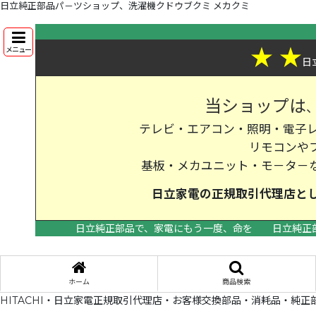
日立純正部品パ－ツショップ、洗濯機クドウブクミ メカクミ
★
★
メニュー
日
当ショップは
テレビ・エアコン・照明・電子レ
リモコンや
基板・メカユニット・モ－タ－
日立家電の
正規取引代理店
と
日立純正部品で、家電にもう一度、命を
日立純正
ホーム
商品検索
HITACHI・日立家電正規取引代理店・お客様交換部品・消耗品・純正