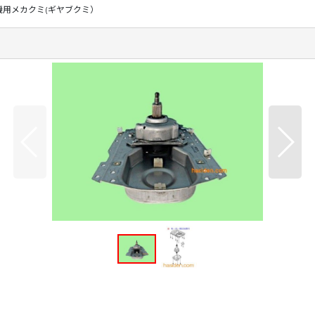
機用メカクミ(ギヤブクミ）