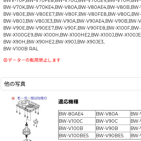
BWV-70F,BW-V70FE8,BW-V70G,BW-V70GE9,BW-V70H,BW-V
BW-V70K,BW-V70KE4,BW-V80A,BW-V80AE4,BW-V80B,BW-
BW-V80E,BW-V80EE7,BW-V80F,BW-V80FE8,BW-V80G,BW
BW-V80J,BW-V80JE3,BW-V90A,BW-V90AE4,BW-V90B,BW-V
BW-V90E,BW-V90EE7,BW-V90F,BW-V90FE8,BW-X100F,BW-
BW-X100GE9,BW-X100H,BW-X100HE2,BW-X100J,BW-X100JE
BW-X90H,BW-X90HE2,BW-X90J,BW-X90JE3,
BW-V100B RAL
😡デ－タ－の転用禁止します
他の写真
適応機種
BW-80AE4
BW-V80A
BW-
BW-V100C
BW-V90C
BW-
BW-V100B
BW-V90B
BW-
BW-V100BE5
BW-V90BE5
BW-