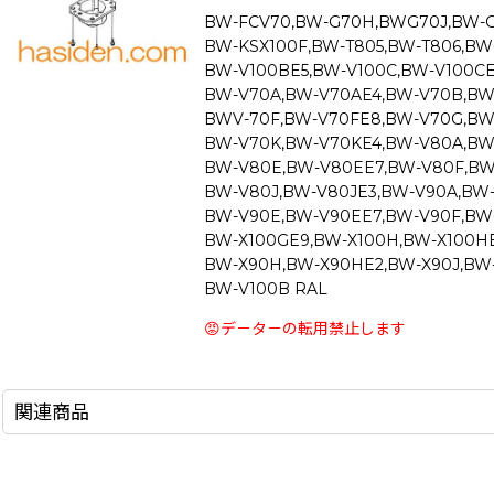
BW-FCV70,BW-G70H,BWG70J,BW-G
BW-KSX100F,BW-T805,BW-T806,BW
BW-V100BE5,BW-V100C,BW-V100CE
BW-V70A,BW-V70AE4,BW-V70B,BW
BWV-70F,BW-V70FE8,BW-V70G,BW
BW-V70K,BW-V70KE4,BW-V80A,BW
BW-V80E,BW-V80EE7,BW-V80F,BW
BW-V80J,BW-V80JE3,BW-V90A,BW
BW-V90E,BW-V90EE7,BW-V90F,BW-
BW-X100GE9,BW-X100H,BW-X100HE
BW-X90H,BW-X90HE2,BW-X90J,BW-
BW-V100B RAL
😡デ－タ－の転用禁止します
関連商品