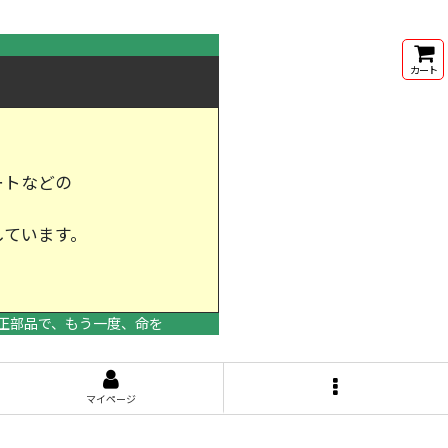
カート
ートなどの
しています。
けします。
正部品で、もう一度、命を
マイページ