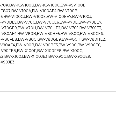
70K,BW-KSV100B,BW-KSV100C,BW-KSV100E,
-T807,BW-V100A,BW-V100AE4,BW-V100B,
6,BW-V100CJ,BW-V100E,BW-V100EE7,BW-V100J,
-V70BE5,BW-V70C,BW-V70CE6,BW-V70E,BW-V70EE7,
-V70GE9,BW-V70H,BW-V70HE2,BW-V70J,BW-V70JE3,
-V80AE4,BW-V80B,BW-V80BE5,BW-V80C,BW-V80CE6,
-V80FE8,BW-V80G,BW-V80GE9,BW-V80H,BW-V80HE2,
-V90AE4,BW-V90B,BW-V90BE5,BW-V90C,BW-V90CE6,
V90FE8,BW-X100F,BW-X100FE8,BW-X100G,
2,BW-X100J,BW-X100JE3,BW-X90G,BW-X90GE9,
X90JE3,