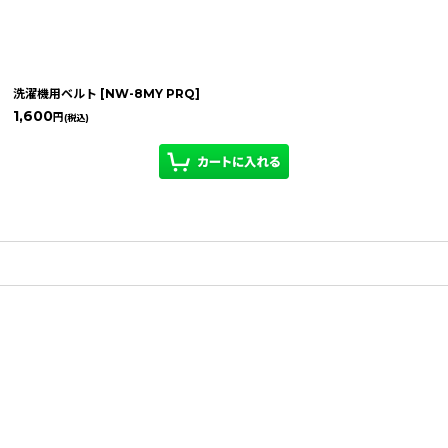
洗濯機用ベルト
[
NW-8MY PRQ
]
1,600
円
(税込)