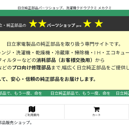
日立純正部品パ－ツショップ、洗濯機クドウブクミ メカクミ
★
★
★
★
立・純正部品
パーツショップ
の
pro
、
日立家電製品の純正部品を取り扱う専門サイトです。
ンジ・洗濯機・乾燥機・冷蔵庫・掃除機・I H・エコキュ
フィルターなどの
消耗部品（お客様交換用）
から
などの
プロ向け修理部品
まで,幅広く日立純正部品をご提供
して、安心・信頼の純正部品をお届
部品で、もう一度、命を 日立純正部品で、もう一度、命を 日立純
>
ご利用案内
カート
部品販売ショップ。