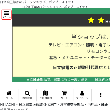
日立純正部品の パーツショップ、ポンプ スイッチ
日立純正部品 パーツショップ、ポンプ スイッチ
★
★
メニュー
日
当ショップは
テレビ・エアコン・照明・電子レ
リモコンや
基板・メカユニット・モ－タ－
日立家電の
正規取引代理店
と
日立純正部品で、家電にもう一度、命を
日立純正
>
ホーム
商品検索
ご利用案内
カート
マイページ
HITACHI・日立家電正規取引代理店・お客様交換部品・消耗品・純正