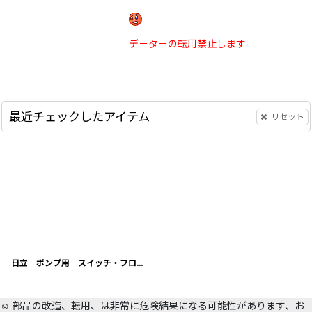
デ－タ－の転用禁止します
最近チェックしたアイテム
リセット
日立 ポンプ用 スイッチ・フロ－トスイッチ
[
CS-30S 018
]
☺️ 部品の改造、転用、は非常に危険結果になる可能性があります、お